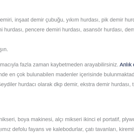
emiri, inşaat demir çubuğu, yıkım hurdası, pik demir hur
 hurdası, pencere demiri hurdası, asansör hurdası, demi
şın.
amacıyla fazla zaman kaybetmeden arayabilirsiniz.
Anlık 
nde en çok bulunabilen madenler içerisinde bulunmaktadı
eydiler hurdacı olarak dkp demir, ekstra demir hurdası,
kseri, boya makinesi, alçı mikseri ikinci el portatif, ply
mız defolu fayans ve kalebodurlar, çatı tavanları, kiremit