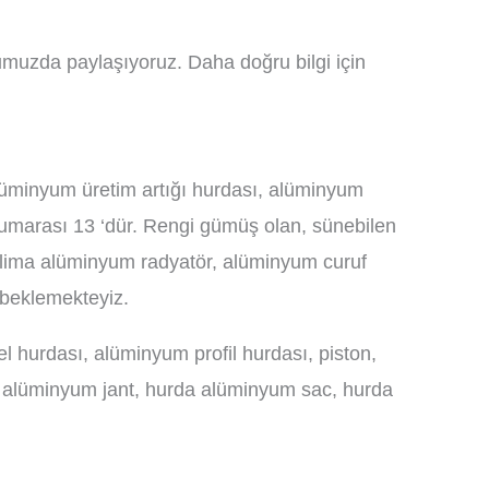
umuzda paylaşıyoruz. Daha doğru bilgi için
lüminyum üretim artığı hurdası, alüminyum
umarası 13 ‘dür. Rengi gümüş olan, sünebilen
 klima alüminyum radyatör, alüminyum curuf
 beklemekteyiz.
l hurdası, alüminyum profil hurdası, piston,
a, alüminyum jant, hurda alüminyum sac, hurda