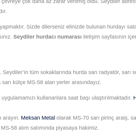
 çevreye çok daha az zarar verilmiş oldu. Seydiler adr
ır.
apmaktır. Sizde dilerseniz elinizde bulunan hurdayı sata
sınız.
Seydiler hurdacı numarası
iletişim sayfasının içe
Seydiler’in tüm sokaklarında hurda sarı radyatör, sarı su
a sarı külçe MS-58 alan yerler arasındayız.
nı uygulamamızı kullananlara saat başı ulaştırılmaktadır.
H
in arayın.
Meksan Metal
olarak MS-70 sarı pirinç araiş, sar
u MS-58 alım satımında piyasaya hakimiz.