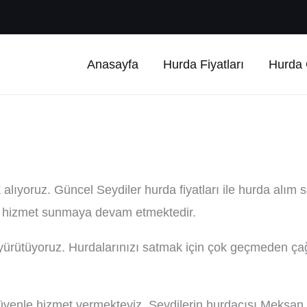
Anasayfa
Hurda Fiyatları
Hurda Ç
alıyoruz. Güncel Seydiler hurda fiyatları ile hurda alım 
an hizmet sunmaya devam etmektedir.
ri yürütüyoruz. Hurdalarınızı satmak için çok geçmeden ça
venle hizmet vermekteyiz. Seydilerin hurdacısı Meksan 