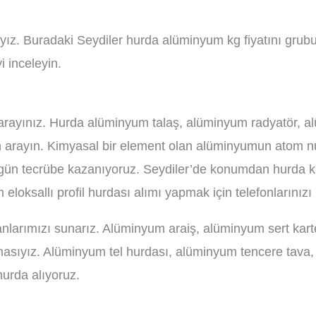
ız. Buradaki Seydiler hurda alüminyum kg fiyatını grub
 inceleyin.
 arayınız. Hurda alüminyum talaş, alüminyum radyatör, a
n arayın. Kimyasal bir element olan alüminyumun atom n
er gün tecrübe kazanıyoruz. Seydiler’de konumdan hurda
loksallı profil hurdası alımı yapmak için telefonlarınızı
nlarımızı sunarız. Alüminyum araiş, alüminyum sert karte
rmasıyız. Alüminyum tel hurdası, alüminyum tencere tav
urda alıyoruz.