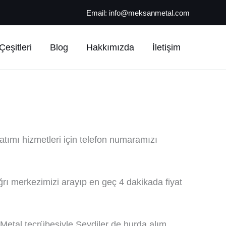
Email:
info@meksanmetal.com
eşitleri
Blog
Hakkımızda
İletişim
satımı hizmetleri için telefon numaramızı
ğrı merkezimizi arayıp en geç 4 dakikada fiyat
Metal tecrübesiyle Seydiler de hurda alım