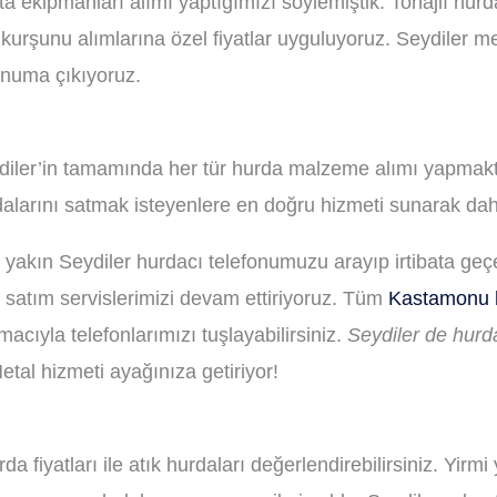
nta ekipmanları alımı yaptığımızı söylemiştik. Tonajlı hu
 kurşunu alımlarına özel fiyatlar uyguluyoruz. Seydiler m
konuma çıkıyoruz.
iler’in tamamında her tür hurda malzeme alımı yapmaktay
rdalarını satmak isteyenlere en doğru hizmeti sunarak d
n yakın Seydiler hurdacı telefonumuzu arayıp irtibata geç
m satım servislerimizi devam ettiriyoruz. Tüm
Kastamonu 
acıyla telefonlarımızı tuşlayabilirsiniz.
Seydiler de hurd
tal hizmeti ayağınıza getiriyor!
fiyatları ile atık hurdaları değerlendirebilirsiniz. Yirmi