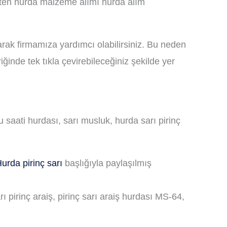
esten hurda malzeme alımı hurda alım
rak firmamıza yardımcı olabilirsiniz. Bu neden
riğinde tek tıkla çevirebileceğiniz şekilde yer
 saati hurdası, sarı musluk, hurda sarı pirinç
urda pirinç sarı
başlığıyla paylaşılmış
ı pirinç araiş, pirinç sarı araiş hurdası MS-64,