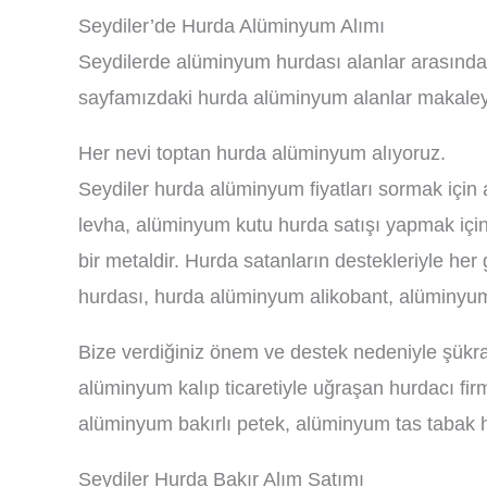
Seydiler’de Hurda Alüminyum Alımı
Seydilerde alüminyum hurdası alanlar arasınday
sayfamızdaki hurda alüminyum alanlar makaleyi
Her nevi toptan hurda alüminyum alıyoruz.
Seydiler hurda alüminyum fiyatları sormak için
levha, alüminyum kutu hurda satışı yapmak içi
bir metaldir. Hurda satanların destekleriyle h
hurdası, hurda alüminyum alikobant, alüminyum e
Bize verdiğiniz önem ve destek nedeniyle şükra
alüminyum kalıp ticaretiyle uğraşan hurdacı fi
alüminyum bakırlı petek, alüminyum tas tabak h
Seydiler Hurda Bakır Alım Satımı