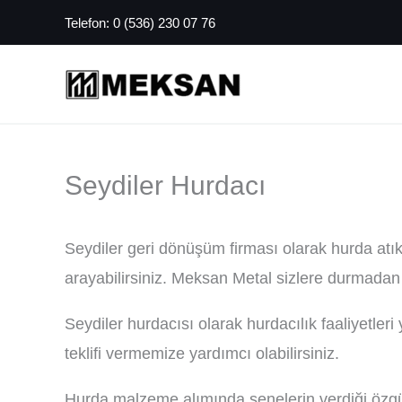
İçeriğe
Telefon:
0 (536) 230 07 76
atla
Seydiler Hurdacı
Seydiler geri dönüşüm firması olarak hurda atık 
arayabilirsiniz. Meksan Metal sizlere durmad
Seydiler hurdacısı olarak hurdacılık faaliyetle
teklifi vermemize yardımcı olabilirsiniz.
Hurda malzeme alımında senelerin verdiği özgü