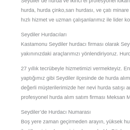
Seydiler’de hurda ve ikinci el profesyonel loka
hurda, hurda çinko,sarı hurdası, ve çatı minare
hızlı hizmet ve uzman çalışanlarımız ile lider 
Seydiler Hurdacıları
Kastamonu Seydiler hurdacı firması olarak Seyd
yakınınızdaki araçlarımızı yönlendiriyoruz. Hu
27 yıllık tecrübeyle hizmetimizi vermekteyiz. E
yaptığımız gibi Seydiler ilçesinde de hurda alı
değerli müşterilerimizde her nevi hurda satışı am
profesyonel hurda alım satım firması Meksan Me
Seydiler’de Hurdacı Numarası
Boş yere zaman geçirmeden arayın, yüksek hurda 