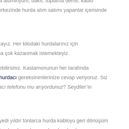
rda alüminyum, bakır, toplama demir, kablo
erkezinde hurda alım satımı yapanlar içerisinde
ız. Her kilodaki hurdalarınız için
aha çok kazanmak istemekteyiz.
ebilirsiniz. Kastamonunun her tarafında
hurdacı
gereksinimlerinize cevap veriyoruz. Siz
acı telefonu mu arıyordunuz
? Seydiler’in
 yedi yıldır tonlarca hurda kabloyu geri dönüşüm