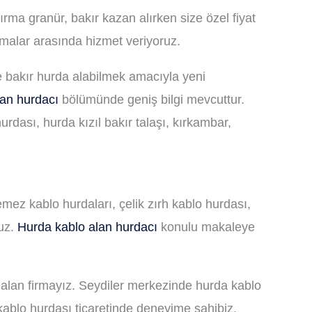
kırma granür, bakır kazan alırken size özel fiyat
rmalar arasında hizmet veriyoruz.
de bakır hurda alabilmek amacıyla yeni
lan hurdacı
bölümünde geniş bilgi mevcuttur.
urdası, hurda kızıl bakır talaşı, kırkambar,
emez kablo hurdaları, çelik zırh kablo hurdası,
ruz.
Hurda kablo alan hurdacı
konulu makaleye
ı alan firmayız. Seydiler merkezinde hurda kablo
 kablo hurdası ticaretinde deneyime sahibiz.