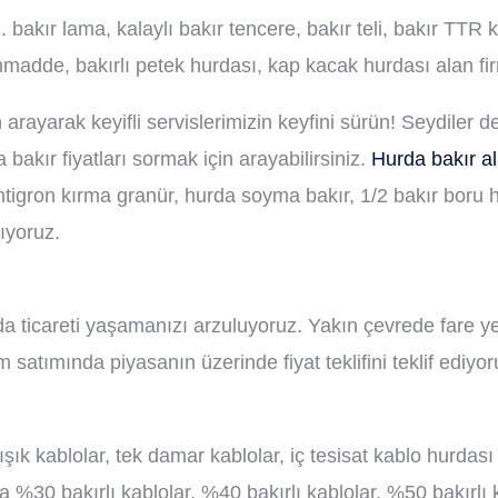
 bakır lama, kalaylı bakır tencere, bakır teli, bakır TTR 
mmadde, bakırlı petek hurdası, kap kacak hurdası alan fi
arayarak keyifli servislerimizin keyfini sürün! Seydiler 
akır fiyatları sormak için arayabilirsiniz.
Hurda bakır a
 Antigron kırma granür, hurda soyma bakır, 1/2 bakır boru h
pıyoruz.
urda ticareti yaşamanızı arzuluyoruz. Yakın çevrede fare y
m satımında piyasanın üzerinde fiyat teklifini teklif ediyo
ışık kablolar, tek damar kablolar, iç tesisat kablo hurdas
da %30 bakırlı kablolar, %40 bakırlı kablolar, %50 bakırlı