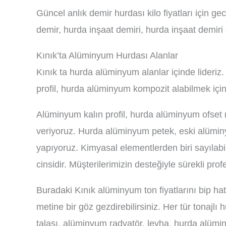
Güncel anlık demir hurdası kilo fiyatları için g
demir, hurda inşaat demiri, hurda inşaat demir
Kınık’ta Alüminyum Hurdası Alanlar
Kınık ta hurda alüminyum alanlar içinde lideri
profil, hurda alüminyum kompozit alabilmek içi
Alüminyum kalın profil, hurda alüminyum ofset
veriyoruz. Hurda alüminyum petek, eski alümin
yapıyoruz. Kimyasal elementlerden biri sayıla
cinsidir. Müşterilerimizin desteğiyle sürekli pro
Buradaki Kınık alüminyum ton fiyatlarını bip ha
metine bir göz gezdirebilirsiniz. Her tür tonajl
talaşı, alüminyum radyatör, levha, hurda alümin