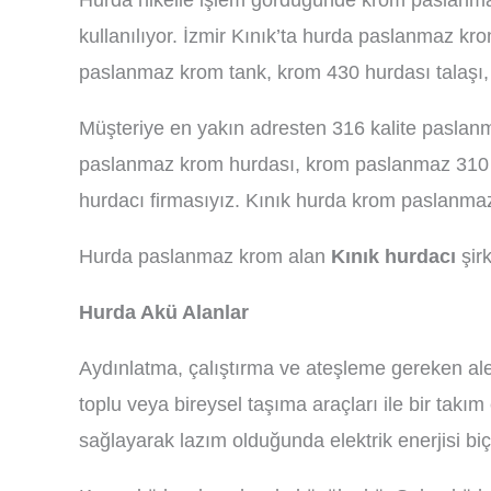
Hurda nikelle işlem gördüğünde krom paslanmaz
kullanılıyor. İzmir Kınık’ta hurda paslanmaz k
paslanmaz krom tank, krom 430 hurdası talaşı,
Müşteriye en yakın adresten 316 kalite paslan
paslanmaz krom hurdası, krom paslanmaz 310 hu
hurdacı firmasıyız. Kınık hurda krom paslanmaz fi
Hurda paslanmaz krom alan
Kınık hurdacı
şirk
Hurda Akü Alanlar
Aydınlatma, çalıştırma ve ateşleme gereken al
toplu veya bireysel taşıma araçları ile bir takım
sağlayarak lazım olduğunda elektrik enerjisi b