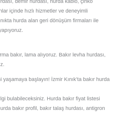
rdası, demir hurdası, hurda kablo, çinko
lar içinde hızlı hizmetler ve deneyimli
ınıkta hurda alan geri dönüşüm firmaları ile
yapıyoruz.
ırma bakır, lama alıyoruz. Bakır levha hurdası,
z.
ni yaşamaya başlayın! İzmir Kınık’ta bakır hurda
i bulabileceksiniz. Hurda bakır fiyat listesi
rda bakır profil, bakır talaş hurdası, antigron