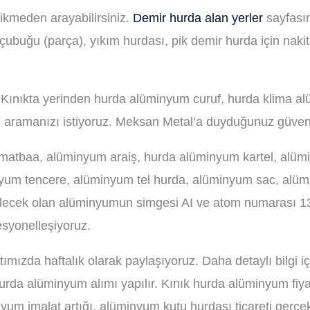
ecikmeden arayabilirsiniz.
Demir hurda alan yerler
sayfasın
i çubuğu (parça), yıkım hurdası, pik demir hurda için na
z. Kınıkta yerinden hurda alüminyum curuf, hurda klima a
n aramanızı istiyoruz. Meksan Metal’a duyduğunuz güven 
 matbaa, alüminyum araiş, hurda alüminyum kartel, alüm
yum tencere, alüminyum tel hurda, alüminyum sac, alümin
bilecek olan alüminyumun simgesi AI ve atom numarası 13
fesyonelleşiyoruz.
ttımızda haftalık olarak paylaşıyoruz. Daha detaylı bilgi
ı hurda alüminyum alımı yapılır. Kınık hurda alüminyum fi
yum imalat artığı, alüminyum kutu hurdası ticareti gerçek