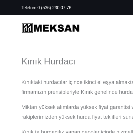
İçeriğe
Telefon:
0 (536) 230 07 76
atla
Kınık Hurdacı
Kınıktaki hurdacılar içinde ikinci el eşya almak
firmamızın prensipleriyle Kınık genelinde hurda
Miktarı yüksek alımlarda yüksek fiyat garantisi 
rakiplerimizden yüksek hurda fiyat teklifleri sun
Kınık ta hurdacılık yapan depolar içinde hizmet