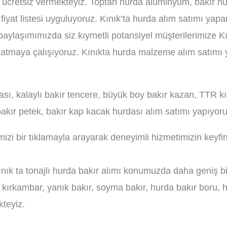
i ücretsiz vermekteyiz. Toptan hurda alüminyum, bakır hu
iyat listesi uyguluyoruz. Kınık’ta hurda alım satımı yapan
 paylaşımımızda siz kıymetli potansiyel müşterilerimize K
latmaya çalışıyoruz. Kınıkta hurda malzeme alım satımı 
dası, kalaylı bakır tencere, büyük boy bakır kazan, TTR k
kır petek, bakır kap kacak hurdası alım satımı yapıyoru
imizi bir tıklamayla arayarak deneyimli hizmetimizin keyfi
ınık ta tonajlı hurda bakır alımı konumuzda daha geniş bilg
r kırkambar, yanık bakır, soyma bakır, hurda bakır boru, hu
kteyiz.