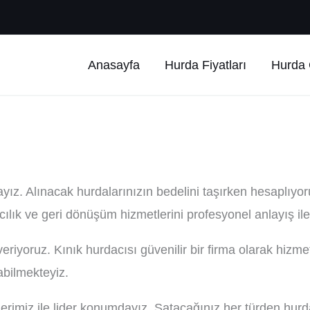
Anasayfa
Hurda Fiyatları
Hurda Ç
tayız. Alınacak hurdalarınızın bedelini taşırken hesaplıy
cılık ve geri dönüşüm hizmetlerini profesyonel anlayış il
veriyoruz. Kınık hurdacısı güvenilir bir firma olarak hizme
abilmekteyiz.
lerimiz ile lider konumdayız. Satacağınız her türden hur