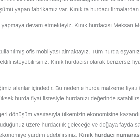
üşümü yapan fabrikamız var. Kınık ta hurdacı firmalarda
ım yapmaya devam etmekteyiz. Kınık hurdacısı Meksan Metal
kullanılmış ofis mobilyası almaktayız. Tüm hurda eşyanız
eklifi isteyebilirsiniz. Kınık hurdacısı olarak benzersiz fi
rdiğimiz alanlar içindedir. Bu nedenle hurda malzeme fiya
ek hurda fiyat listesiyle hurdanızı değerinde satabilirsi
 geri dönüşüm vasıtasıyla ülkemizin ekonomisine kazandır
duğunuz üzere hurdacılık geleceğe ve doğaya fayda sağl
ekonomiye yardım edebilirsiniz.
Kınık hurdacı numaras