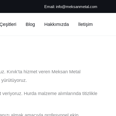
Email:
info@meksanmetal.com
eşitleri
Blog
Hakkımızda
İletişim
oruz. Kınık’ta hizmet veren Meksan Metal
e yürütüyoruz.
t veriyoruz. Hurda malzeme alımlarında titizlikle
danızı almak amacıyla profesyonel ekip