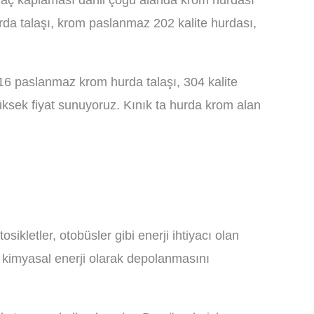
araç kaplaması dahil çoğu alanda krom hurdası
rda talaşı, krom paslanmaz 202 kalite hurdası,
16 paslanmaz krom hurda talaşı, 304 kalite
ksek fiyat sunuyoruz. Kınık ta hurda krom alan
osikletler, otobüsler gibi enerji ihtiyacı olan
nin kimyasal enerji olarak depolanmasını