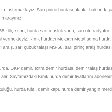
lük ulaştırmaktayız. Sarı pirinç hurdası alanlar hakkında p
in arayınız.
8 külçe sarı, hurda sarı musluk vana, sarı oto radyatör h
fini vermekteyiz. Kınık hurdacı Meksan Metal adına hurda 
ı araiş, sarı çubuk talaşı MS-58, sarı pirinç araiş hurda
rda, DKP demir, extra demir hurdası, demir talaş hurda
 alır. Sayfamızdaki Kınık hurda demir fiyatlarını abonele
uluğu, hurda tufal, demir kapı, hurda demir yangın merdi