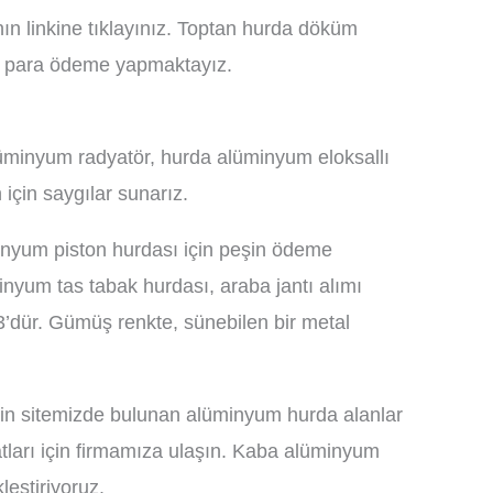
ın linkine tıklayınız. Toptan hurda döküm
kit para ödeme yapmaktayız.
lüminyum radyatör, hurda alüminyum eloksallı
için saygılar sunarız.
inyum piston hurdası için peşin ödeme
yum tas tabak hurdası, araba jantı alımı
’dür. Gümüş renkte, sünebilen bir metal
 için sitemizde bulunan alüminyum hurda alanlar
yatları için firmamıza ulaşın. Kaba alüminyum
leştiriyoruz.