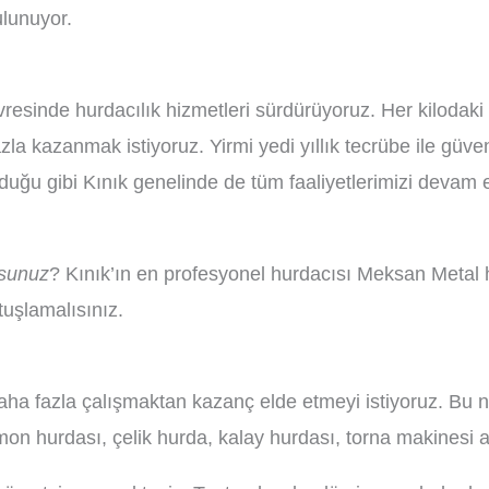
ulunuyor.
vresinde hurdacılık hizmetleri sürdürüyoruz. Her kilodaki 
a kazanmak istiyoruz. Yirmi yedi yıllık tecrübe ile güve
duğu gibi Kınık genelinde de tüm faaliyetlerimizi devam et
rsunuz
? Kınık’ın en profesyonel hurdacısı Meksan Metal hi
uşlamalısınız.
aha fazla çalışmaktan kazanç elde etmeyi istiyoruz. Bu n
mon hurdası, çelik hurda, kalay hurdası, torna makinesi 