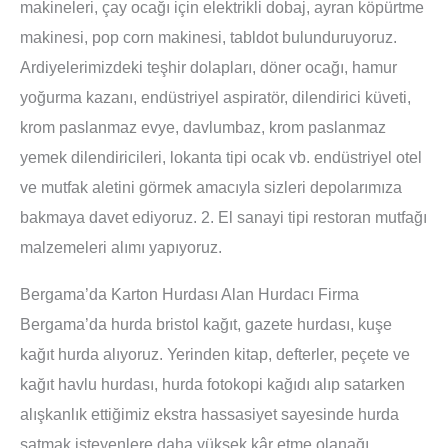
makineleri, çay ocağı için elektrikli dobaj, ayran köpürtme
makinesi, pop corn makinesi, tabldot bulunduruyoruz.
Ardiyelerimizdeki teşhir dolapları, döner ocağı, hamur
yoğurma kazanı, endüstriyel aspiratör, dilendirici küveti,
krom paslanmaz evye, davlumbaz, krom paslanmaz
yemek dilendiricileri, lokanta tipi ocak vb. endüstriyel otel
ve mutfak aletini görmek amacıyla sizleri depolarımıza
bakmaya davet ediyoruz. 2. El sanayi tipi restoran mutfağı
malzemeleri alımı yapıyoruz.
Bergama’da Karton Hurdası Alan Hurdacı Firma
Bergama’da hurda bristol kağıt, gazete hurdası, kuşe
kağıt hurda alıyoruz. Yerinden kitap, defterler, peçete ve
kağıt havlu hurdası, hurda fotokopi kağıdı alıp satarken
alışkanlık ettiğimiz ekstra hassasiyet sayesinde hurda
satmak isteyenlere daha yüksek kâr etme olanağı