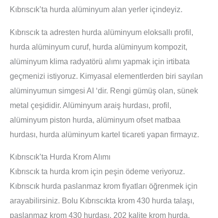
Kıbrıscık’ta hurda alüminyum alan yerler içindeyiz.
Kıbrıscık ta adresten hurda alüminyum eloksallı profil,
hurda alüminyum curuf, hurda alüminyum kompozit,
alüminyum klima radyatörü alımı yapmak için irtibata
geçmenizi istiyoruz. Kimyasal elementlerden biri sayılan
alüminyumun simgesi AI ‘dir. Rengi gümüş olan, sünek
metal çeşididir. Alüminyum araiş hurdası, profil,
alüminyum piston hurda, alüminyum ofset matbaa
hurdası, hurda alüminyum kartel ticareti yapan firmayız.
Kıbrıscık’ta Hurda Krom Alımı
Kıbrıscık ta hurda krom için peşin ödeme veriyoruz.
Kıbrıscık hurda paslanmaz krom fiyatları öğrenmek için
arayabilirsiniz. Bolu Kıbrıscıkta krom 430 hurda talaşı,
paslanmaz krom 430 hurdası, 202 kalite krom hurda,