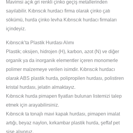
Mavimsi açık gri renkli çinko geçiş metallerinden
sayılabilir. Kıbrıscık hurdacı firma olarak çinko çatı
sökümü, hurda çinko levha Kıbrıscık hurdacı firmaları
içindeyiz.
Kıbrıscık’ta Plastik Hurdası Alımı
Plastik; oksijen, hidrojen (H), karbon, azot (N) ve diğer
organik ya da inorganik elementler içeren monomerle
polimer malzemeye verilen isimdir. Kıbrıscık hurdacı
olarak ABS plastik hurda, polipropilen hurdası, polistiren
kristal hurdası, jelatin almaktayız.
Kıbrıscık hurda pimapen fiyatları bulunan listemizi talep
etmek için arayabilirsiniz.
Kıbrıscık ta tonajlı mavi kapak hurdası, pimapen imalat
artığı, beyaz naylon, kırkambar plastik hurda, şeffaf pet
şişe alıyoruz.