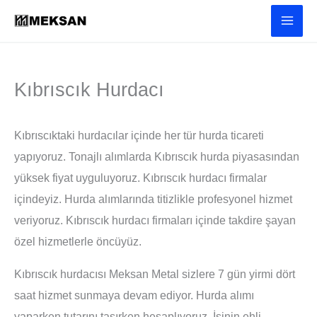
İçeriğe
atla
Kıbrıscık Hurdacı
Kıbrıscıktaki hurdacılar içinde her tür hurda ticareti
yapıyoruz. Tonajlı alımlarda Kıbrıscık hurda piyasasından
yüksek fiyat uyguluyoruz. Kıbrıscık hurdacı firmalar
içindeyiz. Hurda alımlarında titizlikle profesyonel hizmet
veriyoruz. Kıbrıscık hurdacı firmaları içinde takdire şayan
özel hizmetlerle öncüyüz.
Kıbrıscık hurdacısı Meksan Metal sizlere 7 gün yirmi dört
saat hizmet sunmaya devam ediyor. Hurda alımı
yaparken tutarını taşırken hesaplıyoruz. İşinin ehli