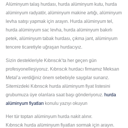
Alüminyum talaş hurdası, hurda alüminyum kutu, hurda
alüminyum radyatör, alüminyum makine artığı, alüminyum
levha satışı yapmak için arayın. Hurda alüminyum tel,
hurda alüminyum sac levha, hurda alüminyum bakırlı
petek, alüminyum tabak hurdası, çıkma jant, alüminyum
tencere ticaretiyle uğraşan hurdacıyız.
Sizin destekleriyle Kıbrıscık’ta her geçen gün
profesyonelleşiyoruz. Kıbrıscık hurdacı firmamız Meksan
Metal’a verdiğiniz önem sebebiyle saygılar sunarız.
Sitemizdeki Kıbrıscık hurda alüminyum fiyat listesini
grubumuza üye olanlara saat başı gönderiyoruz.
hurda
alüminyum fiyatları
konulu yazıyı okuyun
Her tür toptan alüminyum hurda nakit alınır.
Kıbrıscık hurda alüminyum fiyatları sormak için arayın.