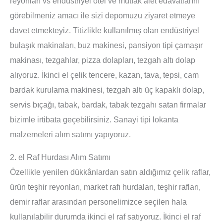
reyonları vs endüstriyel otel ve mutfak alet edavatlarını
görebilmeniz amacı ile sizi depomuzu ziyaret etmeye
davet etmekteyiz. Titizlikle kullanılmış olan endüstriyel
bulaşık makinaları, buz makinesi, pansiyon tipi çamaşır
makinası, tezgahlar, pizza dolapları, tezgah altı dolap
alıyoruz. İkinci el çelik tencere, kazan, tava, tepsi, cam
bardak kurulama makinesi, tezgah altı üç kapaklı dolap,
servis bıçağı, tabak, bardak, tabak tezgahı satan firmalar
bizimle irtibata geçebilirsiniz. Sanayi tipi lokanta
malzemeleri alım satımı yapıyoruz.
2. el Raf Hurdası Alım Satımı
Özellikle yenilen dükkânlardan satın aldığımız çelik raflar,
ürün teşhir reyonları, market rafı hurdaları, teşhir rafları,
demir raflar arasından personelimizce seçilen hala
kullanılabilir durumda ikinci el raf satıyoruz. İkinci el raf