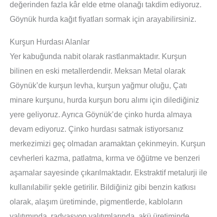
değerinden fazla kâr elde etme olanağı takdim ediyoruz.
Göynük hurda kağıt fiyatları sormak için arayabilirsiniz.
Kurşun Hurdası Alanlar
Yer kabuğunda nabit olarak rastlanmaktadır. Kurşun
bilinen en eski metallerdendir. Meksan Metal olarak
Göynük’de kurşun levha, kurşun yağmur oluğu, Çatı
minare kurşunu, hurda kurşun boru alımı için dilediğiniz
yere geliyoruz. Ayrıca Göynük’de çinko hurda almaya
devam ediyoruz. Çinko hurdası satmak istiyorsanız
merkezimizi geç olmadan aramaktan çekinmeyin. Kurşun
cevherleri kazma, patlatma, kırma ve öğütme ve benzeri
aşamalar sayesinde çıkarılmaktadır. Ekstraktif metalurji ile
kullanılabilir şekle getirilir. Bildiğiniz gibi benzin katkısı
olarak, alaşım üretiminde, pigmentlerde, kabloların
yalıtımında, radyasyon yalıtımlarında, akü üretiminde,