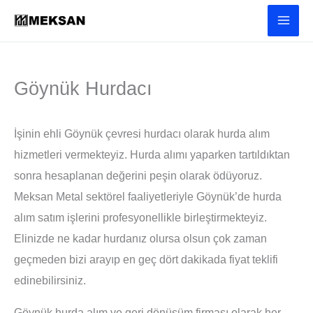
İçeriğe
atla
Göynük Hurdacı
İşinin ehli Göynük çevresi hurdacı olarak hurda alım
hizmetleri vermekteyiz. Hurda alımı yaparken tartıldıktan
sonra hesaplanan değerini peşin olarak ödüyoruz.
Meksan Metal sektörel faaliyetleriyle Göynük’de hurda
alım satım işlerini profesyonellikle birleştirmekteyiz.
Elinizde ne kadar hurdanız olursa olsun çok zaman
geçmeden bizi arayıp en geç dört dakikada fiyat teklifi
edinebilirsiniz.
Göynük hurda alım ve geri dönüşüm firması olarak her