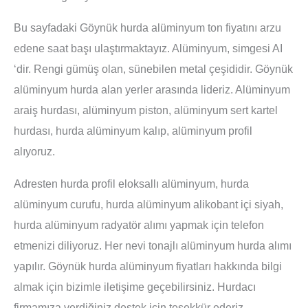
Bu sayfadaki Göynük hurda alüminyum ton fiyatını arzu
edene saat başı ulaştırmaktayız. Alüminyum, simgesi AI
‘dir. Rengi gümüş olan, sünebilen metal çeşididir. Göynük
alüminyum hurda alan yerler arasında lideriz. Alüminyum
araiş hurdası, alüminyum piston, alüminyum sert kartel
hurdası, hurda alüminyum kalıp, alüminyum profil
alıyoruz.
Adresten hurda profil eloksallı alüminyum, hurda
alüminyum curufu, hurda alüminyum alikobant içi siyah,
hurda alüminyum radyatör alımı yapmak için telefon
etmenizi diliyoruz. Her nevi tonajlı alüminyum hurda alımı
yapılır. Göynük hurda alüminyum fiyatları hakkında bilgi
almak için bizimle iletişime geçebilirsiniz. Hurdacı
firmamıza verdiğiniz destek için teşekkür ederiz.