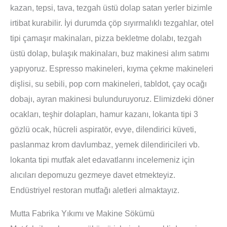
kazan, tepsi, tava, tezgah üstü dolap satan yerler bizimle
irtibat kurabilir. İyi durumda çöp sıyırmalıklı tezgahlar, otel
tipi çamaşır makinaları, pizza bekletme dolabı, tezgah
üstü dolap, bulaşık makinaları, buz makinesi alım satımı
yapıyoruz. Espresso makineleri, kıyma çekme makineleri
dişlisi, su sebili, pop corn makineleri, tabldot, çay ocağı
dobajı, ayran makinesi bulunduruyoruz. Elimizdeki döner
ocakları, teşhir dolapları, hamur kazanı, lokanta tipi 3
gözlü ocak, hücreli aspiratör, evye, dilendirici küveti,
paslanmaz krom davlumbaz, yemek dilendiricileri vb.
lokanta tipi mutfak alet edavatlarını incelemeniz için
alıcıları depomuzu gezmeye davet etmekteyiz.
Endüstriyel restoran mutfağı aletleri almaktayız.
Mutta Fabrika Yıkımı ve Makine Sökümü