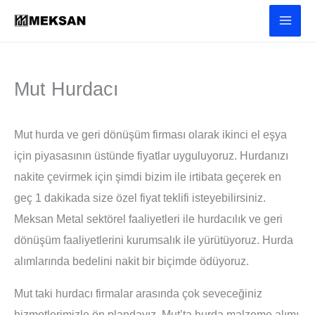
İçeriğe
atla
Mut Hurdacı
Mut hurda ve geri dönüşüm firması olarak ikinci el eşya
için piyasasının üstünde fiyatlar uyguluyoruz. Hurdanızı
nakite çevirmek için şimdi bizim ile irtibata geçerek en
geç 1 dakikada size özel fiyat teklifi isteyebilirsiniz.
Meksan Metal sektörel faaliyetleri ile hurdacılık ve geri
dönüşüm faaliyetlerini kurumsalık ile yürütüyoruz. Hurda
alımlarında bedelini nakit bir biçimde ödüyoruz.
Mut taki hurdacı firmalar arasında çok seveceğiniz
hizmetlerimizle ön plandayız. Mut’ta hurda malzeme alımı