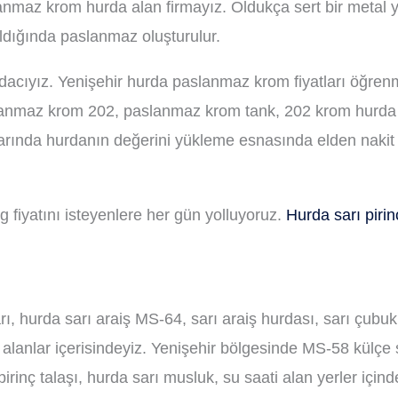
anmaz krom hurda alan firmayız. Oldukça sert bir metal ya
rıldığında paslanmaz oluşturulur.
dacıyız. Yenişehir hurda paslanmaz krom fiyatları öğren
slanmaz krom 202, paslanmaz krom tank, 202 krom hurda 
arında hurdanın değerini yükleme esnasında elden nakit
g fiyatını isteyenlere her gün yolluyoruz.
Hurda sarı pirin
ı, hurda sarı araiş MS-64, sarı araiş hurdası, sarı çubu
 alanlar içerisindeyiz. Yenişehir bölgesinde MS-58 külçe 
irinç talaşı, hurda sarı musluk, su saati alan yerler için