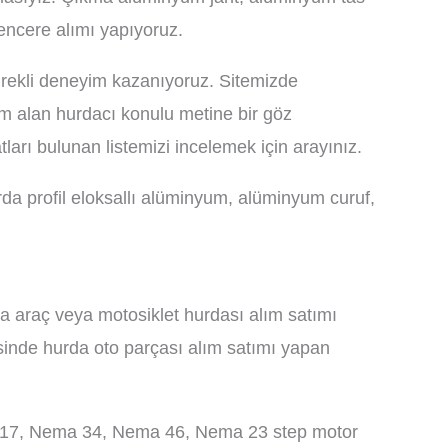
encere alımı yapıyoruz.
ürekli deneyim kazanıyoruz. Sitemizde
m alan hurdacı konulu metine bir göz
ları bulunan listemizi incelemek için arayınız.
da profil eloksallı alüminyum, alüminyum curuf,
da araç veya motosiklet hurdası alım satımı
sinde hurda oto parçası alım satımı yapan
ma 17, Nema 34, Nema 46, Nema 23 step motor