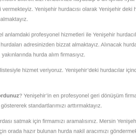
leri vermekteyiz. Yenişehir hurdacısı olarak Yenişehir dek
 almaktayız.
anlamdaki profesyonel hizmetleri ile Yenişehir hurdacılık
 hurdaları adresinizden bizzat almaktayız. Alınacak hurda
 yakınlarında hurda alım firmasıyız.
listesiyle hizmet veriyoruz. Yenişehir’deki hurdacılar için
yordunuz
? Yenişehir’in en profesyonel geri dönüşüm fir
göstererek standartlarımızı arttırmaktayız.
urdası satmak için firmamızı aramalısınız. Mersin Yenişeh
için orada hazır bulunan hurda nakil aracımızı göndermekte