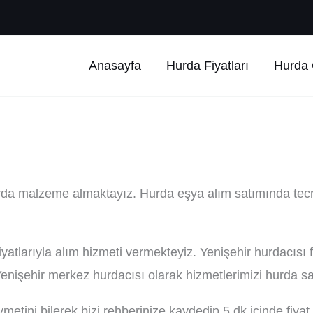
Anasayfa
Hurda Fiyatları
Hurda Ç
urda malzeme almaktayız. Hurda eşya alım satımında tec
fiyatlarıyla alım hizmeti vermekteyiz. Yenişehir hurdacı
nişehir merkez hurdacısı olarak hizmetlerimizi hurda satı
ini bilerek bizi rehberinize kaydedip 5 dk içinde fiyat tek