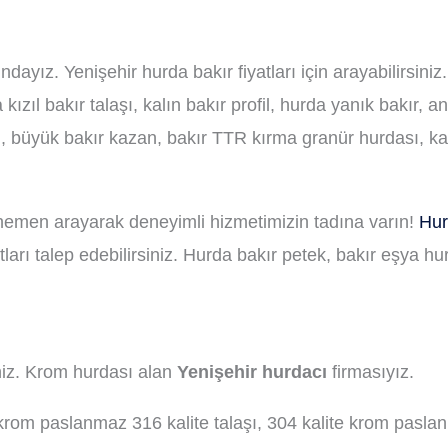
dayız. Yenişehir hurda bakır fiyatları için arayabilirsiniz
ızıl bakır talaşı, kalın bakır profil, hurda yanık bakır, 
l, büyük bakır kazan, bakır TTR kırma granür hurdası, kal
 hemen arayarak deneyimli hizmetimizin tadına varın!
Hur
tları talep edebilirsiniz. Hurda bakır petek, bakır eşya h
niz. Krom hurdası alan
Yenişehir hurdacı
firmasıyız.
m paslanmaz 316 kalite talaşı, 304 kalite krom paslan