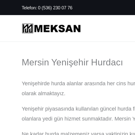
İçeriğe
Telefon:
0 (536) 230 07 76
atla
Mersin Yenişehir Hurdacı
Yenişehirde hurda alanlar arasında her cins h
olarak almaktayız.
Yenişehir piyasasında kullanılan güncel hurda 
olanlara yedi gün hizmet sunmaktadır. Mersin Ye
Ne kadar hurda malzemeniz varsa vaktinizin kıymet