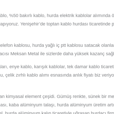
blo, %50 bakırlı kablo, hurda elektrik kablolar alımında
yapıyoruz. Yenişehir’de toptan kablo hurdası ticaretinde 
a telefon kablosu, hurda yağlı iç ptt kablosu satacak olan
acısı Meksan Metal ile sizlerde daha yüksek kazanç sağla
arı, enye kablo, karışık kablolar, tek damar kablo ticaret
, çelik zırhlı kablo alımı esnasında anlık fiyatı biz veriy
n kimyasal element çeşidi. Gümüş renkte, sünek bir meta
sı, kaba alüminyum talaşı, hurda alüminyum üretim artığ
l, hurda alüminyum kalıp ticaretiyle uğraşan hurdacı fi