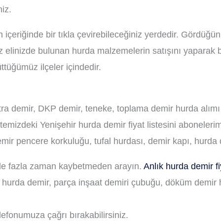
iz.
ın içeriğinde bir tıkla çevirebileceğiniz yerdedir. Gördü
z elinizde bulunan hurda malzemelerin satışını yaparak bi
ttüğümüz ilçeler içindedir.
stra demir, DKP demir, teneke, toplama demir hurda alımı
itemizdeki Yenişehir hurda demir fiyat listesini abonelerim
r pencere korkuluğu, tufal hurdası, demir kapı, hurda d
 ile fazla zaman kaybetmeden arayın.
Anlık hurda demir fiy
ik hurda demir, parça inşaat demiri çubuğu, döküm demir h
lefonumuza çağrı bırakabilirsiniz.