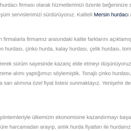
 hurdacı firması olarak hizmetlerimizi özenle beğeniniz
şüm servislerimizi sürdürüyoruz. Kaliteli
Mersin hurdacı
firmalarla firmamız arasındaki kalite farklarını açıklamı
n hurdası, çinko hurda, kalay hurdası, çelik hurdası, to
rerek sürüm sayesinde kazanç elde etmeyi düşünüyoruz. 
me alımı yaptığımızı söylemiştik. Tonajlı çinko hurdası,
sarı alımına özel fiyat listesi sunmaktayız. Yenişehir d
m yöntemleriyle ülkemizin ekonomisine kazandırmayı başar
re harcamadan arayıp, anlık hurda fiyatları ile hurdanızı