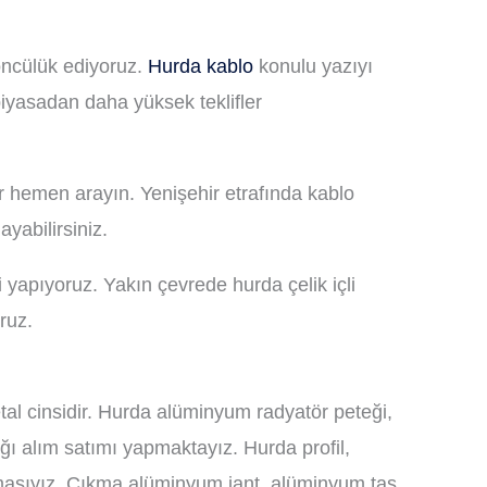
 öncülük ediyoruz.
Hurda kablo
konulu yazıyı
piyasadan daha yüksek teklifler
lar hemen arayın. Yenişehir etrafında kablo
yabilirsiniz.
i yapıyoruz. Yakın çevrede hurda çelik içli
oruz.
l cinsidir. Hurda alüminyum radyatör peteği,
ı alım satımı yapmaktayız. Hurda profil,
rmasıyız. Çıkma alüminyum jant, alüminyum tas