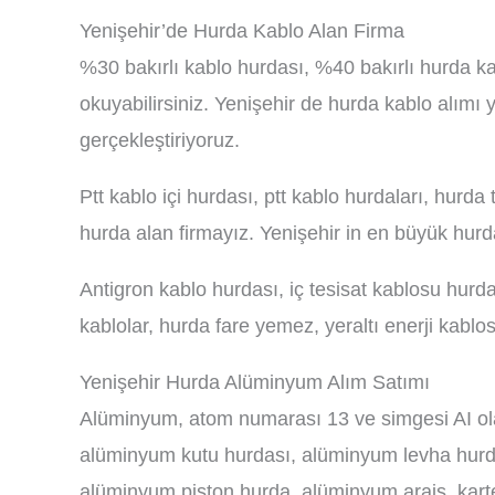
Yenişehir’de Hurda Kablo Alan Firma
%30 bakırlı kablo hurdası, %40 bakırlı hurda ka
okuyabilirsiniz. Yenişehir de hurda kablo alımı 
gerçekleştiriyoruz.
Ptt kablo içi hurdası, ptt kablo hurdaları, hurd
hurda alan firmayız. Yenişehir in en büyük hurd
Antigron kablo hurdası, iç tesisat kablosu hurdal
kablolar, hurda fare yemez, yeraltı enerji kablosu
Yenişehir Hurda Alüminyum Alım Satımı
Alüminyum, atom numarası 13 ve simgesi AI ola
alüminyum kutu hurdası, alüminyum levha hurda
alüminyum piston hurda, alüminyum araiş, karte