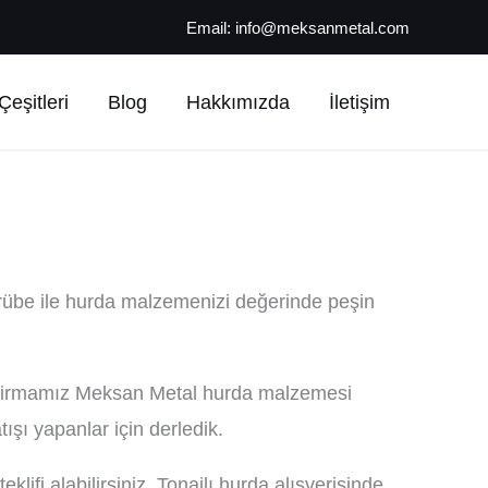
Email:
info@meksanmetal.com
eşitleri
Blog
Hakkımızda
İletişim
rübe ile hurda malzemenizi değerinde peşin
sı firmamız Meksan Metal hurda malzemesi
şı yapanlar için derledik.
lifi alabilirsiniz. Tonajlı hurda alışverişinde