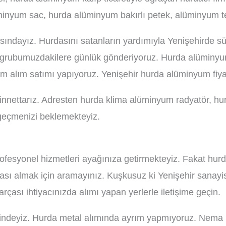
minyum sac, hurda alüminyum bakırlı petek, alüminyum t
sındayız. Hurdasını satanların yardımıyla Yenişehirde s
ı grubumuzdakilere günlük gönderiyoruz. Hurda alüminyu
um alım satımı yapıyoruz. Yenişehir hurda alüminyum fiyat
innettarız. Adresten hurda klima alüminyum radyatör, hur
 geçmenizi beklemekteyiz.
profesyonel hizmetleri ayağınıza getirmekteyiz. Fakat hur
sı almak için aramayınız. Kuşkusuz ki Yenişehir sanayi
arçası ihtiyacınızda alımı yapan yerlerle iletişime geçin.
ı içindeyiz. Hurda metal alımında ayrım yapmıyoruz. Ne