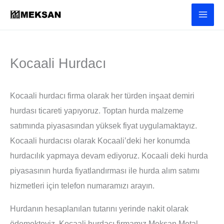
İçeriğe
atla
Kocaali Hurdacı
Kocaali hurdacı firma olarak her türden inşaat demiri
hurdası ticareti yapıyoruz. Toptan hurda malzeme
satımında piyasasından yüksek fiyat uygulamaktayız.
Kocaali hurdacısı olarak Kocaali’deki her konumda
hurdacılık yapmaya devam ediyoruz. Kocaali deki hurda
piyasasının hurda fiyatlandırması ile hurda alım satımı
hizmetleri için telefon numaramızı arayın.
Hurdanın hesaplanılan tutarını yerinde nakit olarak
ödemekteyiz. Kocaali hurdacı firmamız Meksan Metal