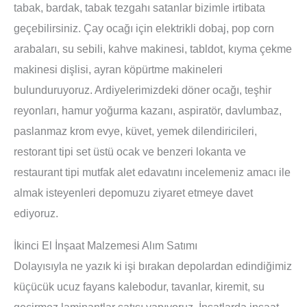
tabak, bardak, tabak tezgahı satanlar bizimle irtibata
geçebilirsiniz. Çay ocağı için elektrikli dobaj, pop corn
arabaları, su sebili, kahve makinesi, tabldot, kıyma çekme
makinesi dişlisi, ayran köpürtme makineleri
bulunduruyoruz. Ardiyelerimizdeki döner ocağı, teşhir
reyonları, hamur yoğurma kazanı, aspiratör, davlumbaz,
paslanmaz krom evye, küvet, yemek dilendiricileri,
restorant tipi set üstü ocak ve benzeri lokanta ve
restaurant tipi mutfak alet edavatını incelemeniz amacı ile
almak isteyenleri depomuzu ziyaret etmeye davet
ediyoruz.
İkinci El İnşaat Malzemesi Alım Satımı
Dolayısıyla ne yazık ki işi bırakan depolardan edindiğimiz
küçücük ucuz fayans kalebodur, tavanlar, kiremit, su
geçirmez laminantlar satışı yapıyoruz. İnşatlarda inşaat