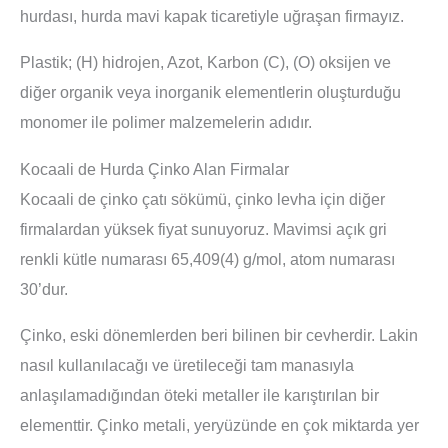
hurdası, hurda mavi kapak ticaretiyle uğraşan firmayız.
Plastik; (H) hidrojen, Azot, Karbon (C), (O) oksijen ve
diğer organik veya inorganik elementlerin oluşturduğu
monomer ile polimer malzemelerin adıdır.
Kocaali de Hurda Çinko Alan Firmalar
Kocaali de çinko çatı sökümü, çinko levha için diğer
firmalardan yüksek fiyat sunuyoruz. Mavimsi açık gri
renkli kütle numarası 65,409(4) g/mol, atom numarası
30’dur.
Çinko, eski dönemlerden beri bilinen bir cevherdir. Lakin
nasıl kullanılacağı ve üretileceği tam manasıyla
anlaşılamadığından öteki metaller ile karıştırılan bir
elementtir. Çinko metali, yeryüzünde en çok miktarda yer