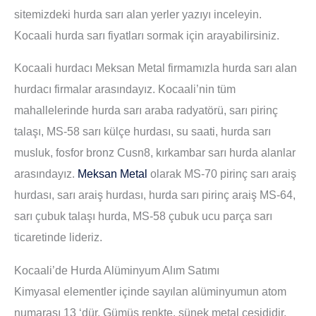
sitemizdeki hurda sarı alan yerler yazıyı inceleyin.
Kocaali hurda sarı fiyatları sormak için arayabilirsiniz.
Kocaali hurdacı Meksan Metal firmamızla hurda sarı alan
hurdacı firmalar arasındayız. Kocaali’nin tüm
mahallelerinde hurda sarı araba radyatörü, sarı pirinç
talaşı, MS-58 sarı külçe hurdası, su saati, hurda sarı
musluk, fosfor bronz Cusn8, kırkambar sarı hurda alanlar
arasındayız.
Meksan Metal
olarak MS-70 pirinç sarı araiş
hurdası, sarı araiş hurdası, hurda sarı pirinç araiş MS-64,
sarı çubuk talaşı hurda, MS-58 çubuk ucu parça sarı
ticaretinde lideriz.
Kocaali’de Hurda Alüminyum Alım Satımı
Kimyasal elementler içinde sayılan alüminyumun atom
numarası 13 ‘dür. Gümüş renkte, sünek metal çeşididir.