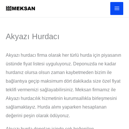
İçeriğe
atla
Akyazı Hurdacı
Akyazı hurdacı firma olarak her türlü hurda için piyasanın
üstünde fiyat listesi uyguluyoruz. Deponuzda ne kadar
hurdanız olursa olsun zaman kaybetmeden bizim ile
bağlantıya geçip maksimum dört dakikada size özel fiyat
teklifi vermemizi sağlayabilirsiniz. Meksan firmamız ile
Akyazı hurdacılık hizmetinin kurumsallıkla birleşmesini
sağlamaktayız. Hurda alımı yaparken hesaplanan
değerini peşin olarak ödüyoruz.
Akyazı hurda depoları içinde çok beğenilen