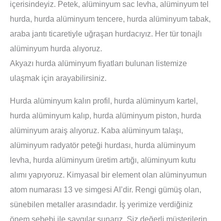
içerisindeyiz. Petek, alüminyum sac levha, alüminyum tel
hurda, hurda alüminyum tencere, hurda alüminyum tabak,
araba jantı ticaretiyle uğraşan hurdacıyız. Her tür tonajlı
alüminyum hurda alıyoruz.
Akyazı hurda alüminyum fiyatları bulunan listemize
ulaşmak için arayabilirsiniz.
Hurda alüminyum kalın profil, hurda alüminyum kartel,
hurda alüminyum kalıp, hurda alüminyum piston, hurda
alüminyum araiş alıyoruz. Kaba alüminyum talaşı,
alüminyum radyatör peteği hurdası, hurda alüminyum
levha, hurda alüminyum üretim artığı, alüminyum kutu
alımı yapıyoruz. Kimyasal bir element olan alüminyumun
atom numarası 13 ve simgesi AI’dir. Rengi gümüş olan,
sünebilen metaller arasındadır. İş yerimize verdiğiniz
önem sebebi ile saygılar sunarız. Siz değerli müşterilerin