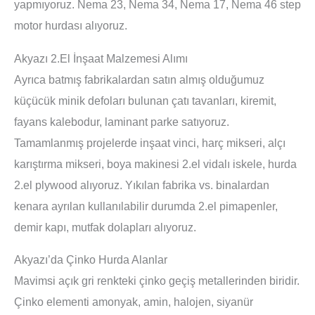
yapmıyoruz. Nema 23, Nema 34, Nema 17, Nema 46 step
motor hurdası alıyoruz.
Akyazı 2.El İnşaat Malzemesi Alımı
Ayrıca batmış fabrikalardan satın almış olduğumuz
küçücük minik defoları bulunan çatı tavanları, kiremit,
fayans kalebodur, laminant parke satıyoruz.
Tamamlanmış projelerde inşaat vinci, harç mikseri, alçı
karıştırma mikseri, boya makinesi 2.el vidalı iskele, hurda
2.el plywood alıyoruz. Yıkılan fabrika vs. binalardan
kenara ayrılan kullanılabilir durumda 2.el pimapenler,
demir kapı, mutfak dolapları alıyoruz.
Akyazı’da Çinko Hurda Alanlar
Mavimsi açık gri renkteki çinko geçiş metallerinden biridir.
Çinko elementi amonyak, amin, halojen, siyanür