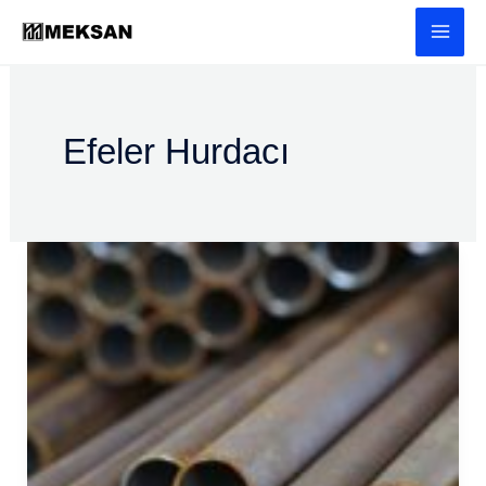
İçeriğe
atla
Efeler Hurdacı