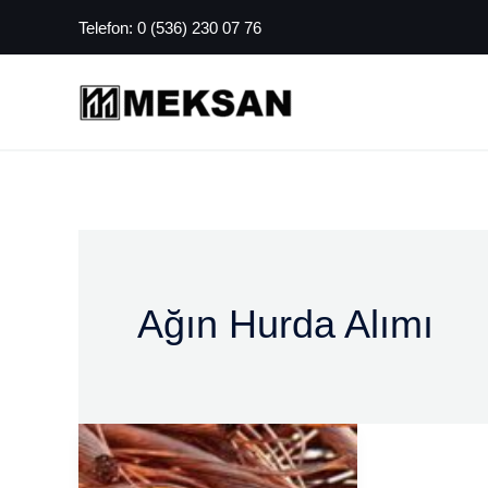
İçeriğe
Telefon:
0 (536) 230 07 76
atla
Ağın Hurda Alımı