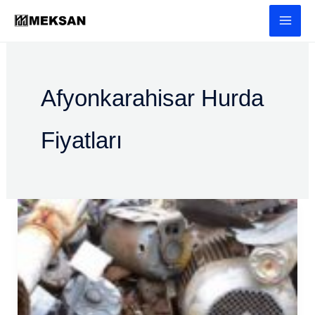
İçeriğe
atla
Afyonkarahisar Hurda
Fiyatları