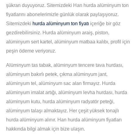
şükran duyuyoruz. Sitemizdeki Han hurda alüminyum ton
fiyatlarını abonelerimizle günlük olarak paylaşıyoruz.
Sitemizdeki
hurda alüminyum ton fiyatı
içeriğe bir göz
gezdirebilirsiniz. Hurda alüminyum araiş, piston,
alüminyum sert kartel, alüminyum matbaa kalıbı, profil için
peşin ödeme veriyoruz.
Alüminyum tas tabak, alüminyum tencere tava hurdası,
alüminyum bakırlı petek, çıkma alüminyum jant,
alüminyum tel, alüminyum sac alan firmayız. Hurda
alüminyum imalat artığı, alüminyum levha hurdası, hurda
alüminyum kutu, hurda alüminyum radyatör peteği,
alüminyum talaşı almaktayız. Her çeşit yüksek tonajlı
hurda alüminyum alınır. Han hurda alüminyum fiyatları
hakkında bilgi almak için bize ulaşın.