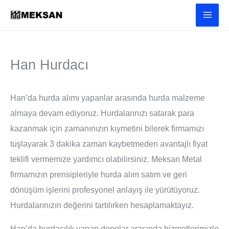
İçeriğe
atla
Han Hurdacı
Han’da hurda alımı yapanlar arasında hurda malzeme
almaya devam ediyoruz. Hurdalarınızı satarak para
kazanmak için zamanınızın kıymetini bilerek firmamızı
tuşlayarak 3 dakika zaman kaybetmeden avantajlı fiyat
teklifi vermemize yardımcı olabilirsiniz. Meksan Metal
firmamızın prensipleriyle hurda alım satım ve geri
dönüşüm işlerini profesyonel anlayış ile yürütüyoruz.
Hurdalarınızın değerini tartılırken hesaplamaktayız.
Han’da hurdacılık yapan depolar arasında hizmetlerimizle