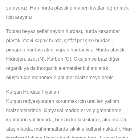
yapıyoruz. Han hurda plastik pimapen fiyatları öğrenmek
için arayınız.
Toptan beyaz şeffaf naylon hurdası, hurda kırkambar
plastik, mavi kapak hurda, şeffaf pet şişe hurdası,
pimapen hurdası alımı yapan hurdacıyız. Hurda plastik,
Hidrojen, azot (N), Karbon (C), Oksijen ve bazı diğer
organik ya da inorganik elementler kullanılarak
oluşturulan monomerle polimer malzemeye denir.
Kurşun Hurdası Fiyatları
Kurşun radyasyondan korunmak için üretilen yalıtım
malzemelerinde, kimyasal maddeler ve pigmentlerde,
kabloların yalıtımında, benzin katkısı olarak, akü imalatı,
alaşımlarda, mühimmatlarda sıklıkla kullanılmaktadır.
Han
hurdacı
Meksan Metal olarak kurşun boru, kurşun levha,