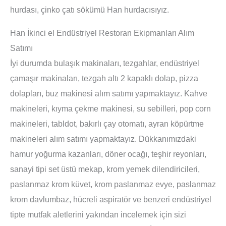
hurdası, çinko çatı sökümü Han hurdacısıyız.
Han İkinci el Endüstriyel Restoran Ekipmanları Alım
Satımı
İyi durumda bulaşık makinaları, tezgahlar, endüstriyel
çamaşır makinaları, tezgah altı 2 kapaklı dolap, pizza
dolapları, buz makinesi alım satımı yapmaktayız. Kahve
makineleri, kıyma çekme makinesi, su sebilleri, pop corn
makineleri, tabldot, bakırlı çay otomatı, ayran köpürtme
makineleri alım satımı yapmaktayız. Dükkanımızdaki
hamur yoğurma kazanları, döner ocağı, teşhir reyonları,
sanayi tipi set üstü mekap, krom yemek dilendiricileri,
paslanmaz krom küvet, krom paslanmaz evye, paslanmaz
krom davlumbaz, hücreli aspiratör ve benzeri endüstriyel
tipte mutfak aletlerini yakından incelemek için sizi