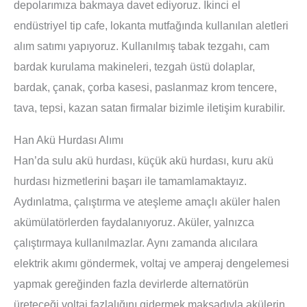
depolarımıza bakmaya davet ediyoruz. İkinci el
endüstriyel tip cafe, lokanta mutfağında kullanılan aletleri
alım satımı yapıyoruz. Kullanılmış tabak tezgahı, cam
bardak kurulama makineleri, tezgah üstü dolaplar,
bardak, çanak, çorba kasesi, paslanmaz krom tencere,
tava, tepsi, kazan satan firmalar bizimle iletişim kurabilir.
Han Akü Hurdası Alımı
Han’da sulu akü hurdası, küçük akü hurdası, kuru akü
hurdası hizmetlerini başarı ile tamamlamaktayız.
Aydınlatma, çalıştırma ve ateşleme amaçlı aküler halen
akümülatörlerden faydalanıyoruz. Aküler, yalnızca
çalıştırmaya kullanılmazlar. Aynı zamanda alıcılara
elektrik akımı göndermek, voltaj ve amperaj dengelemesi
yapmak gereğinden fazla devirlerde alternatörün
üreteceği voltaj fazlalığını gidermek maksadıyla akülerin