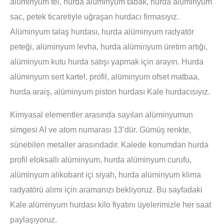
alüminyum tel, hurda alüminyum tabak, hurda alüminyum
sac, petek ticaretiyle uğraşan hurdacı firmasıyız.
Alüminyum talaş hurdası, hurda alüminyum radyatör
peteği, alüminyum levha, hurda alüminyum üretim artığı,
alüminyum kutu hurda satışı yapmak için arayın. Hurda
alüminyum sert kartel, profil, alüminyum ofset matbaa,
hurda araiş, alüminyum piston hurdası Kale hurdacısıyız.
Kimyasal elementler arasında sayılan alüminyumun
simgesi AI ve atom numarası 13’dür. Gümüş renkte,
sünebilen metaller arasındadır. Kalede konumdan hurda
profil eloksallı alüminyum, hurda alüminyum curufu,
alüminyum alikobant içi siyah, hurda alüminyum klima
radyatörü alımı için aramanızı bekliyoruz. Bu sayfadaki
Kale alüminyum hurdası kilo fiyatını üyelerimizle her saat
paylaşıyoruz.