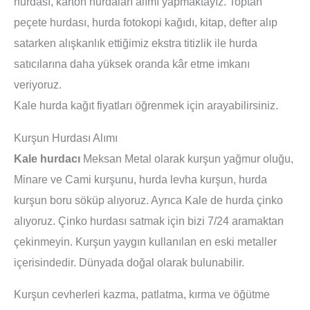
hurdası, karton hurdaları alımı yapmaktayız. Toptan
peçete hurdası, hurda fotokopi kağıdı, kitap, defter alıp
satarken alışkanlık ettiğimiz ekstra titizlik ile hurda
satıcılarına daha yüksek oranda kâr etme imkanı
veriyoruz.
Kale hurda kağıt fiyatları öğrenmek için arayabilirsiniz.
Kurşun Hurdası Alımı
Kale hurdacı
Meksan Metal olarak kurşun yağmur oluğu,
Minare ve Cami kurşunu, hurda levha kurşun, hurda
kurşun boru söküp alıyoruz. Ayrıca Kale de hurda çinko
alıyoruz. Çinko hurdası satmak için bizi 7/24 aramaktan
çekinmeyin. Kurşun yaygın kullanılan en eski metaller
içerisindedir. Dünyada doğal olarak bulunabilir.
Kurşun cevherleri kazma, patlatma, kırma ve öğütme