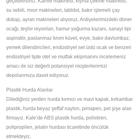
geçebilirsiniz. Kahve makinesi, kıyma çekme makinesi,
su sebili, mısır makineleri, tabldot, bakır işlemeli çay
dobajı, ayran makineleri alıyoruz. Ardiyelerimizdeki döner
ocağı, teşhir reyonları, hamur yoğurma kazanı, sanayi tipi
aspiratör, paslanmaz krom küvet, evye, bakır davlumbaz,
yemek dilendiricileri, endüstriyel set üstü ocak ve benzeri
endüstriyel tipte otel ve mutfak ekipmanını incelemeniz
amacı ile siz değerli potansiyel müşterilerimizi
depolarımıza davet ediyoruz.
Plastik Hurda Alanlar
Dilediğiniz yerden hurda kırmızı ve mavi kapak, kırkambar
plastik, hurda beyaz şeffaf naylon, pimapen, pet şişe alan
firmayız. Kale’de ABS plastik hurda, polistiren,
polipropilen, jelatin hurdası ticaretinde öncülük
etmekteyiz.