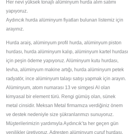
Her nevi yüksek tonajlı alüminyum hurda alım satımı
yapıyoruz.
Aydıncık hurda alüminyum fiyatları bulunan listemiz için
arayınız.
Hurda araiş, alüminyum profil hurda, alüminyum piston
hurdası, hurda alüminyum kalıp, alüminyum kartel hurdası
için peşin ödeme yapıyoruz. Alüminyum kutu hurdası,
levha, alüminyum makine artığı, hurda alüminyum petek
radyatör, ince alüminyum talaşı satışı yapmak için arayın.
Alüminyum, atom numarası 13 ve simgesi AI olan
kimyasal bir element türü. Rengi gümüş olan, sünek
metal cinsidir. Meksan Metal firmamıza verdiğiniz önem
ve destek nedeniyle size şükranlarımızı sunuyoruz.
Müşterilerimizin yardımıyla Aydıncık’ta her geçen gün
yenilikler üretiyoruz. Adresten alüminyum curuf hurdası,