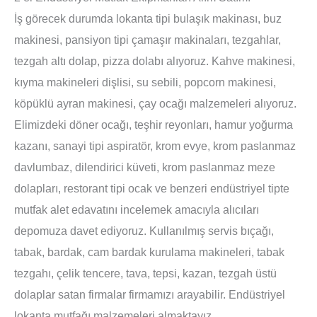
İş görecek durumda lokanta tipi bulaşık makinası, buz
makinesi, pansiyon tipi çamaşır makinaları, tezgahlar,
tezgah altı dolap, pizza dolabı alıyoruz. Kahve makinesi,
kıyma makineleri dişlisi, su sebili, popcorn makinesi,
köpüklü ayran makinesi, çay ocağı malzemeleri alıyoruz.
Elimizdeki döner ocağı, teşhir reyonları, hamur yoğurma
kazanı, sanayi tipi aspiratör, krom evye, krom paslanmaz
davlumbaz, dilendirici küveti, krom paslanmaz meze
dolapları, restorant tipi ocak ve benzeri endüstriyel tipte
mutfak alet edavatını incelemek amacıyla alıcıları
depomuza davet ediyoruz. Kullanılmış servis bıçağı,
tabak, bardak, cam bardak kurulama makineleri, tabak
tezgahı, çelik tencere, tava, tepsi, kazan, tezgah üstü
dolaplar satan firmalar firmamızı arayabilir. Endüstriyel
lokanta mutfağı malzemeleri almaktayız.