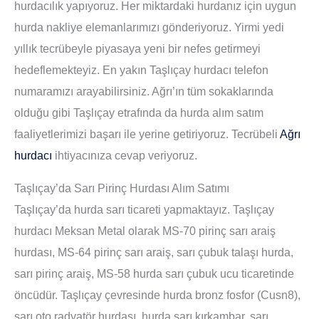
hurdacılık yapıyoruz. Her miktardaki hurdanız için uygun
hurda nakliye elemanlarımızı gönderiyoruz. Yirmi yedi
yıllık tecrübeyle piyasaya yeni bir nefes getirmeyi
hedeflemekteyiz. En yakın Taşlıçay hurdacı telefon
numaramızı arayabilirsiniz. Ağrı’ın tüm sokaklarında
olduğu gibi Taşlıçay etrafında da hurda alım satım
faaliyetlerimizi başarı ile yerine getiriyoruz. Tecrübeli
Ağrı
hurdacı
ihtiyacınıza cevap veriyoruz.
Taşlıçay’da Sarı Pirinç Hurdası Alım Satımı
Taşlıçay’da hurda sarı ticareti yapmaktayız. Taşlıçay
hurdacı Meksan Metal olarak MS-70 pirinç sarı araiş
hurdası, MS-64 pirinç sarı araiş, sarı çubuk talaşı hurda,
sarı pirinç araiş, MS-58 hurda sarı çubuk ucu ticaretinde
öncüdür. Taşlıçay çevresinde hurda bronz fosfor (Cusn8),
sarı oto radyatör hurdası, hurda sarı kırkambar, sarı