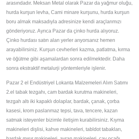
arasındadır. Meksan Metal olarak Pazar da yağmur oluğu,
hurda kurşun levha, Cami minare kurşunu, hurda kurşun
boru almak maksadıyla adresinize kendi araçlarımızı
gönderiyoruz. Ayrıca Pazar da çinko hurda alıyoruz.
Çinko hurdası satın alan yerler arıyorsanız hemen
arayabilirsiniz. Kurşun cevherleri kazma, patlatma, kırma
ve öğütme gibi aşamalardan sonra edilmektedir. Daha
sonra ekstraktif metalurji yöntemleriyle işlenir.
Pazar 2 el Endüstriyel Lokanta Malzemeleri Alım Satımı
2.el tabak tezgahı, cam bardak kurutma makineleri,
tezgah altı iki kapaklı dolaplar, bardak, çanak, çorba
kasesi, krom paslanmaz tepsi, tava, tencere, kazan
satmak isteyenler bizimle iletişim kurabilirsiniz. Kıyma
makineleri dişlisi, kahve makineleri, tabldot tabakları,
bardak mısır makineleri, ayran makineleri, çay ocağı