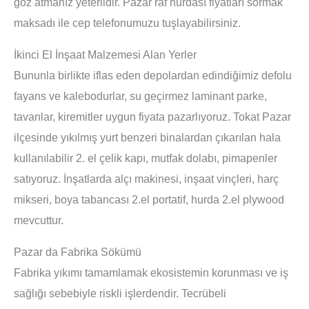
göz atmanız yeterlidir. Pazar raf hurdası fiyatları sormak
maksadı ile cep telefonumuzu tuşlayabilirsiniz.
İkinci El İnşaat Malzemesi Alan Yerler
Bununla birlikte iflas eden depolardan edindiğimiz defolu
fayans ve kalebodurlar, su geçirmez laminant parke,
tavanlar, kiremitler uygun fiyata pazarlıyoruz. Tokat Pazar
ilçesinde yıkılmış yurt benzeri binalardan çıkarılan hala
kullanılabilir 2. el çelik kapı, mutfak dolabı, pimapenler
satıyoruz. İnşatlarda alçı makinesi, inşaat vinçleri, harç
mikseri, boya tabancası 2.el portatif, hurda 2.el plywood
mevcuttur.
Pazar da Fabrika Sökümü
Fabrika yıkımı tamamlamak ekosistemin korunması ve iş
sağlığı sebebiyle riskli işlerdendir. Tecrübeli