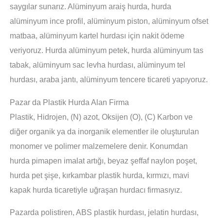
saygılar sunarız. Alüminyum araiş hurda, hurda
alüminyum ince profil, alüminyum piston, alüminyum ofset
matbaa, alüminyum kartel hurdası için nakit ödeme
veriyoruz. Hurda alüminyum petek, hurda alüminyum tas
tabak, alüminyum sac levha hurdası, alüminyum tel
hurdası, araba jantı, alüminyum tencere ticareti yapıyoruz.
Pazar da Plastik Hurda Alan Firma
Plastik, Hidrojen, (N) azot, Oksijen (O), (C) Karbon ve
diğer organik ya da inorganik elementler ile oluşturulan
monomer ve polimer malzemelere denir. Konumdan
hurda pimapen imalat artığı, beyaz şeffaf naylon poşet,
hurda pet şişe, kırkambar plastik hurda, kırmızı, mavi
kapak hurda ticaretiyle uğraşan hurdacı firmasıyız.
Pazarda polistiren, ABS plastik hurdası, jelatin hurdası,