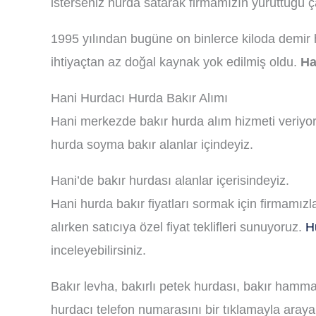
isterseniz hurda satarak firmamızın yürüttüğü ça
1995 yılından bugüne on binlerce kiloda demir 
ihtiyaçtan az doğal kaynak yok edilmiş oldu.
Ha
Hani Hurdacı Hurda Bakır Alımı
Hani merkezde bakır hurda alım hizmeti veriyoruz
hurda soyma bakır alanlar içindeyiz.
Hani’de bakır hurdası alanlar içerisindeyiz.
Hani hurda bakır fiyatları sormak için firmamızl
alırken satıcıya özel fiyat teklifleri sunuyoruz.
H
inceleyebilirsiniz.
Bakır levha, bakırlı petek hurdası, bakır hamm
hurdacı telefon numarasını bir tıklamayla arayar