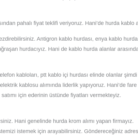
sından pahalı fiyat teklifi veriyoruz. Hani’de hurda kablo 
 gezdirebilirsiniz. Antigron kablo hurdası, enya kablo hurd
le uğraşan hurdacıyız. Hani de kablo hurda alanlar arası
 telefon kabloları, ptt kablo içi hurdası elinde olanlar şi
elektrik kablosu alımında liderlik yapıyoruz. Hani’de fare
m satımı için ederinin üstünde fiyatları vermekteyiz.
siniz. Hani genelinde hurda krom alımı yapan firmayız.
stemizi istemek için arayabilirsiniz. Göndereceğiniz adr