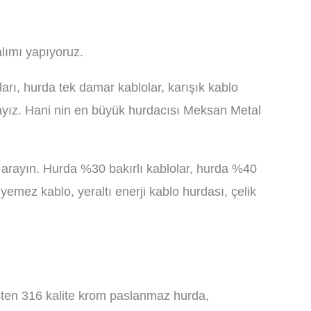
alımı yapıyoruz.
aları, hurda tek damar kablolar, karışık kablo
ndayız. Hani nin en büyük hurdacısı Meksan Metal
mdi arayın. Hurda %30 bakırlı kablolar, hurda %40
 yemez kablo, yeraltı enerji kablo hurdası, çelik
esten 316 kalite krom paslanmaz hurda,