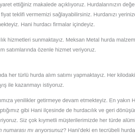
ziyaret ettiğiniz makalede açıklıyoruz. Hurdalarınızın değe
fiyat teklifi vermemizi sağlayabilirsiniz. Hurdanızı yerin
rmekteyiz. Hani hurdacı firmalar içindeyiz.
cılık hizmetleri sunmaktayız. Meksan Metal hurda malzem
 satımlarında özenle hizmet veriyoruz.
a her türlü hurda alım satımı yapmaktayız. Her kilodaki 
ş ile kazanmayı istiyoruz.
ımıza yenilikler getirmeye devam etmekteyiz. En yakın Han
tığımız gibi Hani ilçesinde de hurdacılık ve geri dönüşüm f
riyoruz. Siz çok kıymetli müşterilerimizde her türde alü
fon numarası mı arıyorsunuz
? Hani’deki en tecrübeli hurd