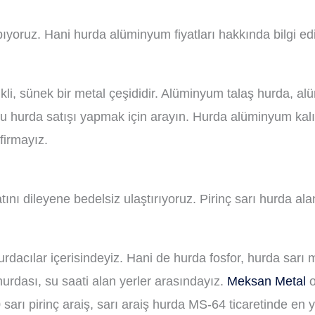
ıyoruz. Hani hurda alüminyum fiyatları hakkında bilgi ed
i, sünek bir metal çeşididir. Alüminyum talaş hurda, a
u hurda satışı yapmak için arayın. Hurda alüminyum kalı
firmayız.
tını dileyene bedelsiz ulaştırıyoruz. Pirinç sarı hurda ala
dacılar içerisindeyiz. Hani de hurda fosfor, hurda sarı m
hurdası, su saati alan yerler arasındayız.
Meksan Metal
o
 sarı pirinç araiş, sarı araiş hurda MS-64 ticaretinde en 