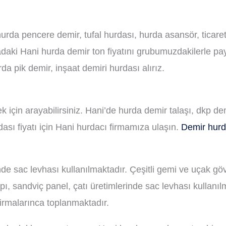
rda pencere demir, tufal hurdası, hurda asansör, ticaret
adaki Hani hurda demir ton fiyatını grubumuzdakilerle pay
a pik demir, inşaat demiri hurdası alırız.
k için arayabilirsiniz. Hani’de hurda demir talaşı, dkp d
ası fiyatı için Hani hurdacı firmamıza ulaşın.
Demir hurda
inde sac levhası kullanılmaktadır. Çeşitli gemi ve uçak göv
kapı, sandviç panel, çatı üretimlerinde sac levhası kulla
irmalarınca toplanmaktadır.