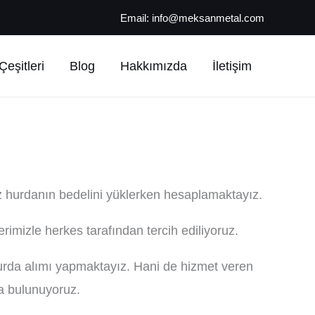
Email:
info@meksanmetal.com
eşitleri
Blog
Hakkımızda
İletişim
 hurdanın bedelini yüklerken hesaplamaktayız.
erimizle herkes tarafından tercih ediliyoruz.
urda alımı yapmaktayız. Hani de hizmet veren
a bulunuyoruz.