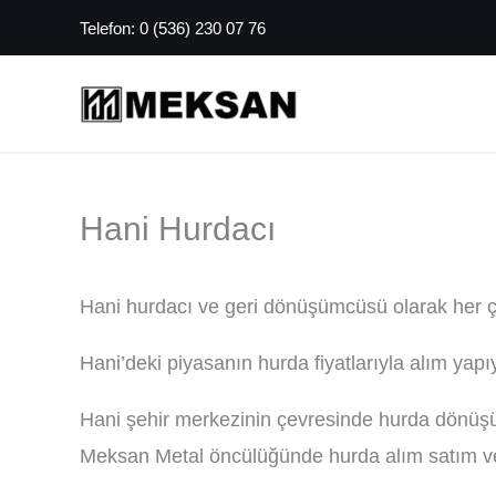
İçeriğe
Telefon:
0 (536) 230 07 76
atla
Hani Hurdacı
Hani hurdacı ve geri dönüşümcüsü olarak her 
Hani’deki piyasanın hurda fiyatlarıyla alım yapı
Hani şehir merkezinin çevresinde hurda dönüşü
Meksan Metal öncülüğünde hurda alım satım ve