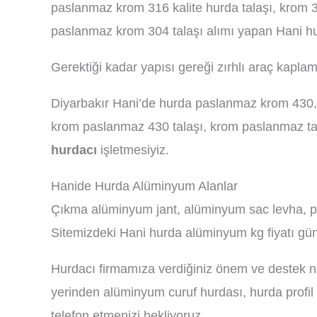
paslanmaz krom 316 kalite hurda talaşı, krom 3
paslanmaz krom 304 talaşı alımı yapan Hani hur
Gerektiği kadar yapısı gereği zırhlı araç kaplam
Diyarbakır Hani’de hurda paslanmaz krom 430, 
krom paslanmaz 430 talaşı, krom paslanmaz tan
hurdacı
işletmesiyiz.
Hanide Hurda Alüminyum Alanlar
Çıkma alüminyum jant, alüminyum sac levha, pe
Sitemizdeki Hani hurda alüminyum kg fiyatı gün
Hurdacı firmamıza verdiğiniz önem ve destek ne
yerinden alüminyum curuf hurdası, hurda profil
telefon etmenizi bekliyoruz.