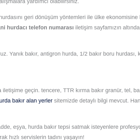
lışmalara yardımcı olabilirsiniz.
hurdasını geri dönüşüm yöntemleri ile ülke ekonomisine 
ni hurdacı telefon numarası
iletişim sayfamızın altınd
. Yanık bakır, antigron hurda, 1/2 bakır boru hurdası, kı
a iletişime geçin. tencere, TTR kırma bakır granür, tel, 
urda bakır alan yerler
sitemizde detaylı bilgi mevcut. Hani 
adde, eşya, hurda bakır tepsi satmak isteyenlere profesy
ak hızlı servislerin tadını yaşayın!