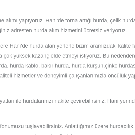
 alımı yapıyoruz. Hani’de torna artığı hurda, çelik hurd
iniz adresten hurda alım hizmetini ücretsiz veriyoruz.
re Hani’de hurda alan yerlerle bizim aramızdaki kalite f
 çok yüksek kazanç elde etmeyi istiyoruz. Bu nedenden ö
da, hurda kablo, bakır hurda, hurda kurşun,çinko hurdası,
aliteli hizmetler ve deneyimli çalışanlarımızla öncülük y
arı ile hurdalarınızı nakite çevirebilirsiniz. Hani yeri
onumuzu tuşlayabilirsiniz. Anlattığımız üzere hurdacılık