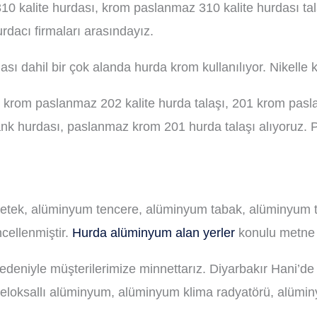
10 kalite hurdası, krom paslanmaz 310 kalite hurdası ta
dacı firmaları arasındayız.
ası dahil bir çok alanda hurda krom kullanılıyor. Nikelle 
krom paslanmaz 202 kalite hurda talaşı, 201 krom pasl
k hurdası, paslanmaz krom 201 hurda talaşı alıyoruz. 
tek, alüminyum tencere, alüminyum tabak, alüminyum tel 
cellenmiştir.
Hurda alüminyum alan yerler
konulu metne g
deniyle müşterilerimize minnettarız. Diyarbakır Hani’de
 eloksallı alüminyum, alüminyum klima radyatörü, alüminy