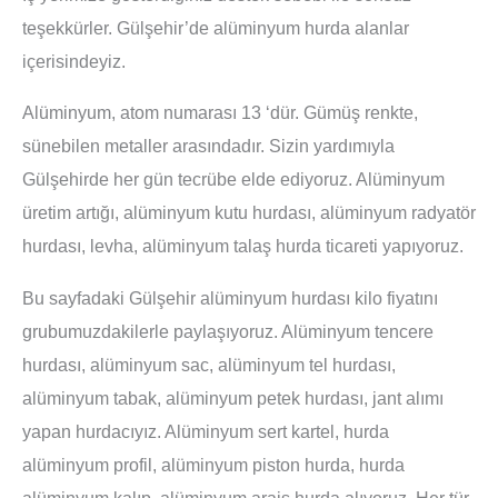
teşekkürler. Gülşehir’de alüminyum hurda alanlar
içerisindeyiz.
Alüminyum, atom numarası 13 ‘dür. Gümüş renkte,
sünebilen metaller arasındadır. Sizin yardımıyla
Gülşehirde her gün tecrübe elde ediyoruz. Alüminyum
üretim artığı, alüminyum kutu hurdası, alüminyum radyatör
hurdası, levha, alüminyum talaş hurda ticareti yapıyoruz.
Bu sayfadaki Gülşehir alüminyum hurdası kilo fiyatını
grubumuzdakilerle paylaşıyoruz. Alüminyum tencere
hurdası, alüminyum sac, alüminyum tel hurdası,
alüminyum tabak, alüminyum petek hurdası, jant alımı
yapan hurdacıyız. Alüminyum sert kartel, hurda
alüminyum profil, alüminyum piston hurda, hurda
alüminyum kalıp, alüminyum araiş hurda alıyoruz. Her tür