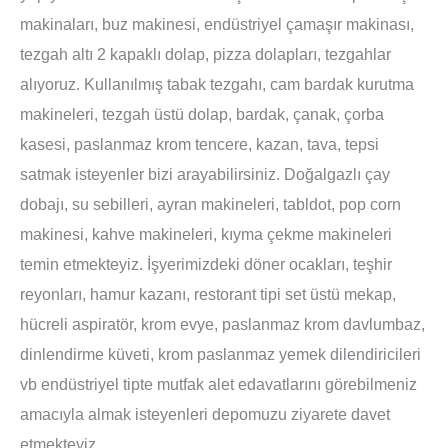
makinaları, buz makinesi, endüstriyel çamaşır makinası,
tezgah altı 2 kapaklı dolap, pizza dolapları, tezgahlar
alıyoruz. Kullanılmış tabak tezgahı, cam bardak kurutma
makineleri, tezgah üstü dolap, bardak, çanak, çorba
kasesi, paslanmaz krom tencere, kazan, tava, tepsi
satmak isteyenler bizi arayabilirsiniz. Doğalgazlı çay
dobajı, su sebilleri, ayran makineleri, tabldot, pop corn
makinesi, kahve makineleri, kıyma çekme makineleri
temin etmekteyiz. İşyerimizdeki döner ocakları, teşhir
reyonları, hamur kazanı, restorant tipi set üstü mekap,
hücreli aspiratör, krom evye, paslanmaz krom davlumbaz,
dinlendirme küveti, krom paslanmaz yemek dilendiricileri
vb endüstriyel tipte mutfak alet edavatlarını görebilmeniz
amacıyla almak isteyenleri depomuzu ziyarete davet
etmekteyiz.