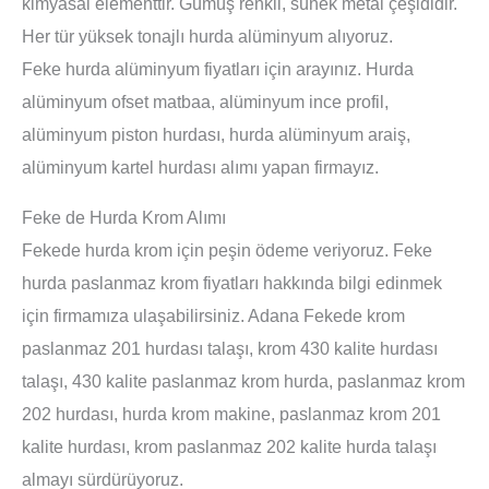
kimyasal elementtir. Gümüş renkli, sünek metal çeşididir.
Her tür yüksek tonajlı hurda alüminyum alıyoruz.
Feke hurda alüminyum fiyatları için arayınız. Hurda
alüminyum ofset matbaa, alüminyum ince profil,
alüminyum piston hurdası, hurda alüminyum araiş,
alüminyum kartel hurdası alımı yapan firmayız.
Feke de Hurda Krom Alımı
Fekede hurda krom için peşin ödeme veriyoruz. Feke
hurda paslanmaz krom fiyatları hakkında bilgi edinmek
için firmamıza ulaşabilirsiniz. Adana Fekede krom
paslanmaz 201 hurdası talaşı, krom 430 kalite hurdası
talaşı, 430 kalite paslanmaz krom hurda, paslanmaz krom
202 hurdası, hurda krom makine, paslanmaz krom 201
kalite hurdası, krom paslanmaz 202 kalite hurda talaşı
almayı sürdürüyoruz.