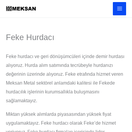
İçeriğe
atla
Feke Hurdacı
Feke hurdacı ve geri dönüşümcüleri içinde demir hurdası
alıyoruz. Hurda alım satımında tecrübeyle hurdanızı
değerinin üzerinde alıyoruz. Feke etrafında hizmet veren
Meksan Metal sektörel anlamdaki kalitesi ile Fekede
hurdacılık işlerinin kurumsallıkla buluşmasını
sağlamaktayız.
Miktarı yüksek alımlarda piyasasından yüksek fiyat
uygulamaktayız. Feke hurdacı olarak Feke’de hizmet
veriyoruz. Feke hurdacı firmaları içerisinde lider