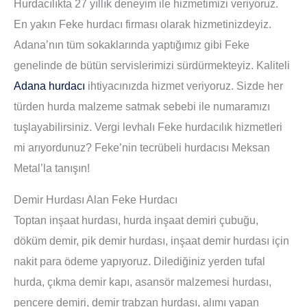
Hurdacılıkta 27 yıllık deneyim ile hizmetimizi veriyoruz.
En yakın Feke hurdacı firması olarak hizmetinizdeyiz.
Adana’nın tüm sokaklarında yaptığımız gibi Feke
genelinde de bütün servislerimizi sürdürmekteyiz. Kaliteli
Adana hurdacı
ihtiyacınızda hizmet veriyoruz. Sizde her
türden hurda malzeme satmak sebebi ile numaramızı
tuşlayabilirsiniz. Vergi levhalı Feke hurdacılık hizmetleri
mi arıyordunuz? Feke’nin tecrübeli hurdacısı Meksan
Metal’la tanışın!
Demir Hurdası Alan Feke Hurdacı
Toptan inşaat hurdası, hurda inşaat demiri çubuğu,
döküm demir, pik demir hurdası, inşaat demir hurdası için
nakit para ödeme yapıyoruz. Dilediğiniz yerden tufal
hurda, çıkma demir kapı, asansör malzemesi hurdası,
pencere demiri, demir trabzan hurdası, alımı yapan