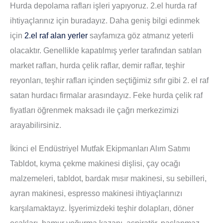
Hurda depolama rafları işleri yapıyoruz. 2.el hurda raf
ihtiyaçlarınız için buradayız. Daha geniş bilgi edinmek
için
2.el raf alan yerler
sayfamıza göz atmanız yeterli
olacaktır. Genellikle kapatılmış yerler tarafından satılan
market rafları, hurda çelik raflar, demir raflar, teşhir
reyonları, teşhir rafları içinden seçtiğimiz sıfır gibi 2. el raf
satan hurdacı firmalar arasındayız. Feke hurda çelik raf
fiyatları öğrenmek maksadı ile çağrı merkezimizi
arayabilirsiniz.
İkinci el Endüstriyel Mutfak Ekipmanları Alım Satımı
Tabldot, kıyma çekme makinesi dişlisi, çay ocağı
malzemeleri, tabldot, bardak mısır makinesi, su sebilleri,
ayran makinesi, espresso makinesi ihtiyaçlarınızı
karşılamaktayız. İşyerimizdeki teşhir dolapları, döner
ocakları, hamur yoğurma kazanı, aspiratör, paslanmaz