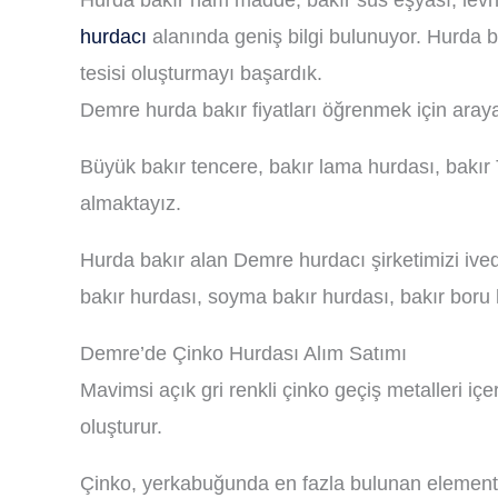
Hurda bakır ham madde, bakır süs eşyası, levha
hurdacı
alanında geniş bilgi bulunuyor. Hurda b
tesisi oluşturmayı başardık.
Demre hurda bakır fiyatları öğrenmek için arayab
Büyük bakır tencere, bakır lama hurdası, bakır
almaktayız.
Hurda bakır alan Demre hurdacı şirketimizi ived
bakır hurdası, soyma bakır hurdası, bakır boru h
Demre’de Çinko Hurdası Alım Satımı
Mavimsi açık gri renkli çinko geçiş metalleri içe
oluşturur.
Çinko, yerkabuğunda en fazla bulunan elementle