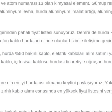
 ve atom numarası 13 olan kimyasal element. Gümüş renk
alüminyum levha, hurda alüminyum imalat artığı, alümin
erinden pahalı fiyat listesi sunuyoruz. Demre de hurda ka
elefon kablo hurdaları elinde olanlar bizimle iletişime geçin
, hurda %50 bakırlı kablo, elektrik kabloları alım satımı
n kablo, iç tesisat kablosu hurdası ticaretiyle uğraşan hu
e nin en iyi hurdacısı olmanın keyfini paylaşıyoruz. Yakı
 zırhlı kablo alımı esnasında en yüksek fiyat listesini ver