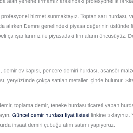
da alan yerlerle firmamız arasındaki profesyonellik farkla
profesyonel hizmet sunmaktayız. Toptan sarı hurdası, v
a alırken Demre genelindeki piyasa değerinin üstünde fi
übeli çalışanlarımız ile piyasadaki firmaların öncüsüyüz.
ni, demir ev kapısı, pencere demiri hurdası, asansör mal
dası, yeryüzünde çokça satılan metaller içinde bulunur.
emir, toplama demir, teneke hurdası ticareti yapan hurdac
ayın.
Güncel demir hurdası fiyat listesi
linkine tıklayınız
hurda inşaat demiri çubuğu alım satımı yapıyoruz.