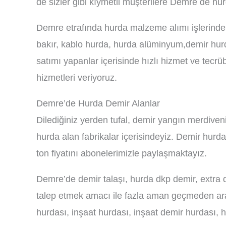
de sizler gibi kıymetli müşterilere Demre de hur
Demre etrafında hurda malzeme alımı işlerinde 
bakır, kablo hurda, hurda alüminyum,demir hurd
satımı yapanlar içerisinde hızlı hizmet ve tecr
hizmetleri veriyoruz.
Demre’de Hurda Demir Alanlar
Dilediğiniz yerden tufal, demir yangın merdive
hurda alan fabrikalar içerisindeyiz. Demir hur
ton fiyatını abonelerimizle paylaşmaktayız.
Demre’de demir talaşı, hurda dkp demir, extra d
talep etmek amacı ile fazla aman geçmeden ar
hurdası, inşaat hurdası, inşaat demir hurdası, 