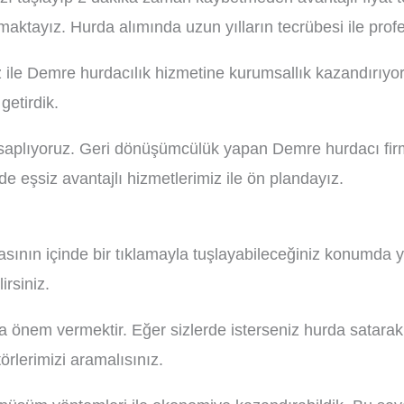
aktayız. Hurda alımında uzun yılların tecrübesi ile prof
le Demre hurdacılık hizmetine kurumsallık kazandırıyoru
getirdik.
aplıyoruz. Geri dönüşümcülük yapan Demre hurdacı firmas
e eşsiz avantajlı hizmetlerimiz ile ön plandayız.
fasının içinde bir tıklamayla tuşlayabileceğiniz konumd
irsiniz.
önem vermektir. Eğer sizlerde isterseniz hurda satarak 
rlerimizi aramalısınız.