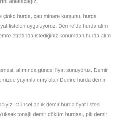
rını anlatacağız.
e çinko hurda, çatı minare kurşunu, hurda
yat listeleri uyguluyoruz. Demre’de hurda alım
 Demre etrafında istediğiniz konumdan hurda alım
zemesi, alımında güncel fiyat sunuyoruz. Demir
 Sitemizde yayımlanmış olan Demre hurda demir
ıyız. Güncel anlık demir hurda fiyat listesi
. Yüksek tonajlı demir döküm hurdası, pik demir