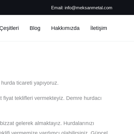
Email:
info@meksanmetal.com
eşitleri
Blog
Hakkımızda
İletişim
hurda ticareti yapıyoruz.
 fiyat teklifleri vermekteyiz. Demre hurdacı
bizzat gelerek almaktayız. Hurdalarınızı
lifi vermemize yardımcı olabilirsiniz. Güncel