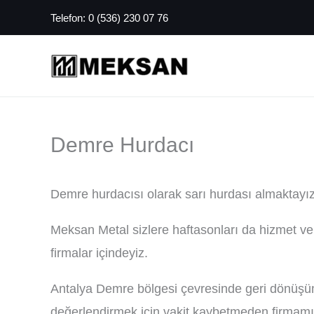
İçeriğe
Telefon:
0 (536) 230 07 76
atla
Demre Hurdacı
Demre hurdacısı olarak sarı hurdası almaktayız
Meksan Metal sizlere haftasonları da hizmet ver
firmalar içindeyiz.
Antalya Demre bölgesi çevresinde geri dönüşüm 
değerlendirmek için vakit kaybetmeden firmamızı