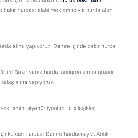
yapmak için hemen arayın.
Hurda bakır alan
de bakır hurdası alabilmek amacıyla hurda alım
hurda alımı yapıyoruz. Demre içinde bakır hurda
sürün! Bakır yanık hurda, antigron kırma granür
 talaş alımı yapıyoruz.
ak, amin, siyanür iyonları ile bileşikler
çinko çatı hurdası Demre hurdacısıyız. Antik