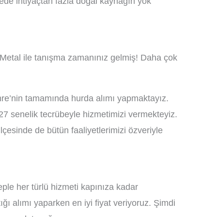
ede ihtiyaçtan fazla doğal kaynağın yok
Metal ile tanışma zamanınız gelmiş! Daha çok
Demre’nin tamamında hurda alımı yapmaktayız.
27 senelik tecrübeyle hizmetimizi vermekteyiz.
çesinde de bütün faaliyetlerimizi özveriyle
le her türlü hizmeti kapınıza kadar
ı alımı yaparken en iyi fiyat veriyoruz. Şimdi