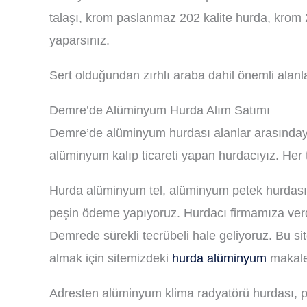
talaşı, krom paslanmaz 202 kalite hurda, krom 
yaparsınız.
Sert olduğundan zırhlı araba dahil önemli alanla
Demre’de Alüminyum Hurda Alım Satımı
Demre’de alüminyum hurdası alanlar arasındayız
alüminyum kalıp ticareti yapan hurdacıyız. Her 
Hurda alüminyum tel, alüminyum petek hurdası,
peşin ödeme yapıyoruz. Hurdacı firmamıza verdi
Demrede sürekli tecrübeli hale geliyoruz. Bu s
almak için sitemizdeki
hurda alüminyum
makaley
Adresten alüminyum klima radyatörü hurdası, pr