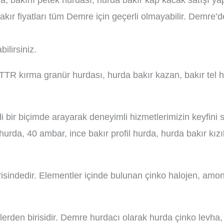
, bakırlı petek hurdası, hurda bakır kap kacak satışı 
akır fiyatları tüm Demre için geçerli olmayabilir. Demre’
ilirsiniz.
 TTR kırma granür hurdası, hurda bakır kazan, bakır tel 
i bir biçimde arayarak deneyimli hizmetlerimizin keyfini 
urda, 40 ambar, ince bakır profil hurda, hurda bakır kızıl
risindedir. Elementler içinde bulunan çinko halojen, amony
rden birisidir. Demre hurdacı olarak hurda çinko levha, 