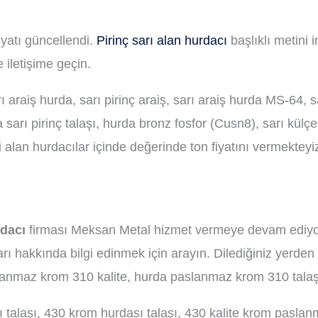
iyatı güncellendi.
Pirinç sarı alan hurdacı
başlıklı metini i
 iletişime geçin.
raiş hurda, sarı pirinç araiş, sarı araiş hurda MS-64, s
sarı pirinç talaşı, hurda bronz fosfor (Cusn8), sarı külç
i alan hurdacılar içinde değerinde ton fiyatını vermektey
dacı
firması Meksan Metal hizmet vermeye devam ediyor
ı hakkında bilgi edinmek için arayın. Dilediğiniz yerden
anmaz krom 310 kalite, hurda paslanmaz krom 310 talaş
talaşı, 430 krom hurdası talaşı, 430 kalite krom pasla