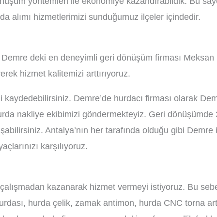
dönüşüm yöntemleri ile ekonomiye kazandırabildik. Bu say
a alımı hizmetlerimizi sunduğumuz ilçeler içindedir.
 Demre deki en deneyimli geri dönüşüm firması Meksan 
ek hizmet kalitemizi arttırıyoruz.
izi kaydedebilirsiniz. Demre’de hurdacı firması olarak 
hurda nakliye ekibimizi göndermekteyiz. Geri dönüşümde 
bilirsiniz. Antalya’nın her tarafında olduğu gibi Demre il
yaçlarınızı karşılıyoruz.
alışmadan kazanarak hizmet vermeyi istiyoruz. Bu sebep
rdası, hurda çelik, zamak antimon, hurda CNC torna artığ