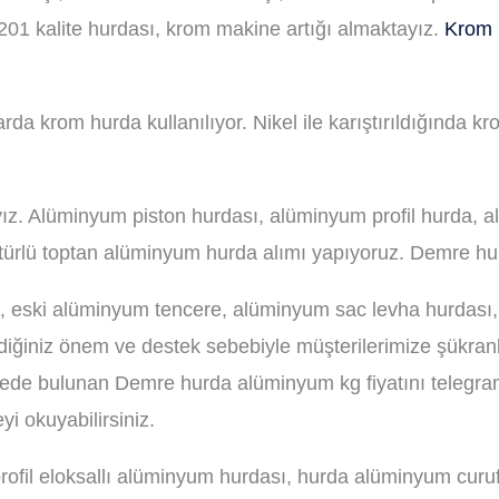
201 kalite hurdası, krom makine artığı almaktayız.
Krom 
rda krom hurda kullanılıyor. Nikel ile karıştırıldığında k
. Alüminyum piston hurdası, alüminyum profil hurda, al
türlü toptan alüminyum hurda alımı yapıyoruz. Demre hurd
 eski alüminyum tencere, alüminyum sac levha hurdası,
ğiniz önem ve destek sebebiyle müşterilerimize şükranla
itede bulunan Demre hurda alüminyum kg fiyatını telegram
i okuyabilirsiniz.
ofil eloksallı alüminyum hurdası, hurda alüminyum curuf