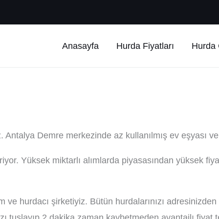
Anasayfa
Hurda Fiyatları
Hurda Ç
. Antalya Demre merkezinde az kullanılmış ev eşyası ve 
iyor. Yüksek miktarlı alımlarda piyasasından yüksek fiyat
ve hurdacı şirketiyiz. Bütün hurdalarınızı adresinizden 
 tuşlayıp 2 dakika zaman kaybetmeden avantajlı fiyat tek