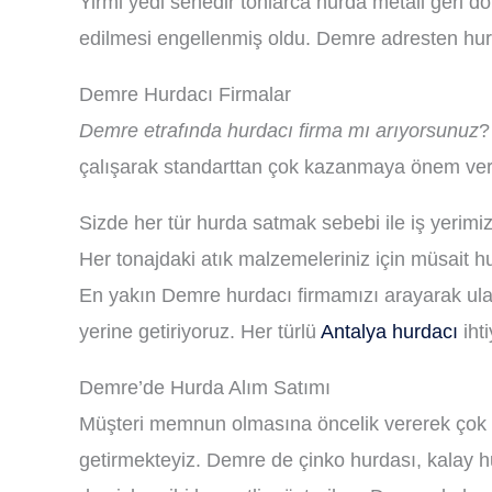
Yirmi yedi senedir tonlarca hurda metali geri 
edilmesi engellenmiş oldu. Demre adresten hurd
Demre Hurdacı Firmalar
Demre etrafında hurdacı firma mı arıyorsunuz
?
çalışarak standarttan çok kazanmaya önem verer
Sizde her tür hurda satmak sebebi ile iş yerim
Her tonajdaki atık malzemeleriniz için müsait 
En yakın Demre hurdacı firmamızı arayarak ulaşa
yerine getiriyoruz. Her türlü
Antalya hurdacı
ihti
Demre’de Hurda Alım Satımı
Müşteri memnun olmasına öncelik vererek çok ç
getirmekteyiz. Demre de çinko hurdası, kalay hu