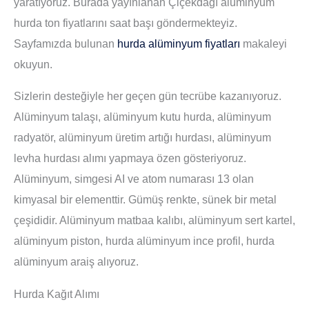
yaratıyoruz. Burada yayınlanan Çiçekdağı alüminyum
hurda ton fiyatlarını saat başı göndermekteyiz.
Sayfamızda bulunan
hurda alüminyum fiyatları
makaleyi
okuyun.
Sizlerin desteğiyle her geçen gün tecrübe kazanıyoruz.
Alüminyum talaşı, alüminyum kutu hurda, alüminyum
radyatör, alüminyum üretim artığı hurdası, alüminyum
levha hurdası alımı yapmaya özen gösteriyoruz.
Alüminyum, simgesi AI ve atom numarası 13 olan
kimyasal bir elementtir. Gümüş renkte, sünek bir metal
çeşididir. Alüminyum matbaa kalıbı, alüminyum sert kartel,
alüminyum piston, hurda alüminyum ince profil, hurda
alüminyum araiş alıyoruz.
Hurda Kağıt Alımı