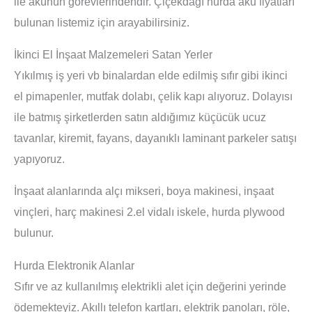
ile akünün görevlerindendir. Çiçekdağı hurda akü fiyatları
bulunan listemiz için arayabilirsiniz.
İkinci El İnşaat Malzemeleri Satan Yerler
Yıkılmış iş yeri vb binalardan elde edilmiş sıfır gibi ikinci
el pimapenler, mutfak dolabı, çelik kapı alıyoruz. Dolayısı
ile batmış şirketlerden satın aldığımız küçücük ucuz
tavanlar, kiremit, fayans, dayanıklı laminant parkeler satışı
yapıyoruz.
İnşaat alanlarında alçı mikseri, boya makinesi, inşaat
vinçleri, harç makinesi 2.el vidalı iskele, hurda plywood
bulunur.
Hurda Elektronik Alanlar
Sıfır ve az kullanılmış elektrikli alet için değerini yerinde
ödemekteyiz. Akıllı telefon kartları, elektrik panoları, röle,