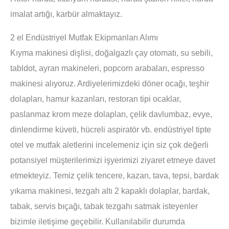
imalat artığı, karbür almaktayız.
2 el Endüstriyel Mutfak Ekipmanları Alımı
Kıyma makinesi dişlisi, doğalgazlı çay otomatı, su sebili,
tabldot, ayran makineleri, popcorn arabaları, espresso
makinesi alıyoruz. Ardiyelerimizdeki döner ocağı, teşhir
dolapları, hamur kazanları, restoran tipi ocaklar,
paslanmaz krom meze dolapları, çelik davlumbaz, evye,
dinlendirme küveti, hücreli aspiratör vb. endüstriyel tipte
otel ve mutfak aletlerini incelemeniz için siz çok değerli
potansiyel müşterilerimizi işyerimizi ziyaret etmeye davet
etmekteyiz. Temiz çelik tencere, kazan, tava, tepsi, bardak
yıkama makinesi, tezgah altı 2 kapaklı dolaplar, bardak,
tabak, servis bıçağı, tabak tezgahı satmak isteyenler
bizimle iletişime geçebilir. Kullanılabilir durumda