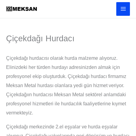
İçeriğe
atla
Çiçekdağı Hurdacı
Çiçekdağı hurdacısı olarak hurda malzeme alıyoruz.
Elinizdeki her türden hurdayı adresinizden almak için
profesyonel ekip oluşturduk. Çiçekdağı hurdacı firmamız
Meksan Metal hurdası olanlara yedi gün hizmet veriyor.
Çiçekdağıın hurdacısı Meksan Metal sektörel anlamdaki
profesyonel hizmetleri ile hurdacılık faaliyetlerine kıymet
vermekteyiz.
Çiçekdağı merkezinde 2.el eşyalar ve hurda eşyalar
alıyoruz. Çiçekdağı yakınlarında geri dönüşüm ve hurdacı