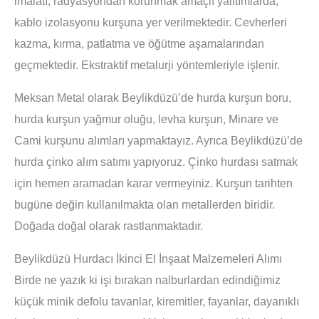
imalatı, radyasyondan korunmak amaçlı yalıtımlarda,
kablo izolasyonu kurşuna yer verilmektedir. Cevherleri
kazma, kırma, patlatma ve öğütme aşamalarından
geçmektedir. Ekstraktif metalurji yöntemleriyle işlenir.
Meksan Metal olarak Beylikdüzü’de hurda kurşun boru,
hurda kurşun yağmur oluğu, levha kurşun, Minare ve
Cami kurşunu alımları yapmaktayız. Ayrıca Beylikdüzü’de
hurda çinko alım satımı yapıyoruz. Çinko hurdası satmak
için hemen aramadan karar vermeyiniz. Kurşun tarihten
bugüne değin kullanılmakta olan metallerden biridir.
Doğada doğal olarak rastlanmaktadır.
Beylikdüzü Hurdacı İkinci El İnşaat Malzemeleri Alımı
Birde ne yazık ki işi bırakan nalburlardan edindiğimiz
küçük minik defolu tavanlar, kiremitler, fayanlar, dayanıklı