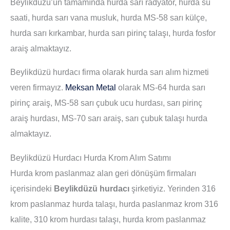
Beylikdüzü’ün tamamında hurda sarı radyatör, hurda su
saati, hurda sarı vana musluk, hurda MS-58 sarı külçe,
hurda sarı kırkambar, hurda sarı pirinç talaşı, hurda fosfor
araiş almaktayız.
Beylikdüzü hurdacı firma olarak hurda sarı alım hizmeti
veren firmayız.
Meksan Metal
olarak MS-64 hurda sarı
pirinç araiş, MS-58 sarı çubuk ucu hurdası, sarı pirinç
araiş hurdası, MS-70 sarı araiş, sarı çubuk talaşı hurda
almaktayız.
Beylikdüzü Hurdacı Hurda Krom Alım Satımı
Hurda krom paslanmaz alan geri dönüşüm firmaları
içerisindeki
Beylikdüzü hurdacı
şirketiyiz. Yerinden 316
krom paslanmaz hurda talaşı, hurda paslanmaz krom 316
kalite, 310 krom hurdası talaşı, hurda krom paslanmaz