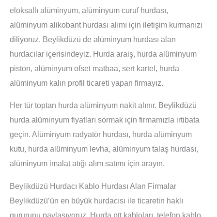
eloksallı alüminyum, alüminyum curuf hurdası,
alüminyum alikobant hurdası alımı için iletişim kurmanızı
diliyoruz. Beylikdüzü de alüminyum hurdası alan
hurdacılar içerisindeyiz. Hurda araiş, hurda alüminyum
piston, alüminyum ofset matbaa, sert kartel, hurda
alüminyum kalın profil ticareti yapan firmayız.
Her tür toptan hurda alüminyum nakit alınır. Beylikdüzü
hurda alüminyum fiyatları sormak için firmamızla irtibata
geçin. Alüminyum radyatör hurdası, hurda alüminyum
kutu, hurda alüminyum levha, alüminyum talaş hurdası,
alüminyum imalat atığı alım satımı için arayın.
Beylikdüzü Hurdacı Kablo Hurdası Alan Firmalar
Beylikdüzü’ün en büyük hurdacısı ile ticaretin haklı
gururunu paylaşıyoruz. Hurda ptt kabloları, telefon kablo