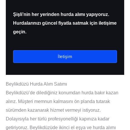
Şişli’nin her yerinden hurda alımı yapıyoruz.
Hurdalarınızı güncel fiyatla satmak için iletişime
geçin.
İletişim
Beylikdüzü Hurda Alım Satımı
Beylikdüzü’de dilediğiniz konumdan hurda bakır kazan
alırız. Müşteri memnun kalmasını ön planda tutarak
sürümden kazanarak hizmet vermeyi istiyoruz.
Dolayısıyla her türlü profesyonelliği kapınıza kadar
getiriyoruz. Beylikdüzüde ikinci el eşya ve hurda alımı