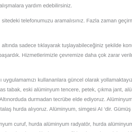
alışmalara yardım edebilirsiniz.
sitedeki telefonumuzu aramalısınız. Fazla zaman geçirme
 altında sadece tıklayarak tuşlayabileceğiniz şekilde ko
aşardık. Hizmetlerimizle çevremize daha çok zarar veri
nı uygulamamızı kullananlara güncel olarak yollamaktayı
as tabak, eski alüminyum tencere, petek, çıkma jant, a
de Altınorduda durmadan tecrübe elde ediyoruz. Alüminyu
alaş hurda alıyoruz. Alüminyum, simgesi AI ‘dir. Gümüş r
m curuf, hurda alüminyum radyatör, hurda alüminyum elok