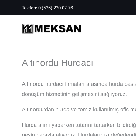
İçeriğe
Telefon:
0 (536) 230 07 76
atla
Altınordu Hurdacı
Altınordu hurdacı firmaları arasında hurda pa
dönüşüm hizmetinin gelişmesini sağlıyoruz.
Altınordu’dan hurda ve temiz kullanılmış ofis mo
Hurda alımı yaparken tutarını tartarken bildirdi
peşin parayla alıyoruz. Hurdalarınızı değerlen