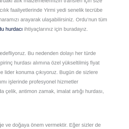
rdaki atık malzemelerinizin transferi için size
ık faaliyetlerinde Yirmi yedi senelik tecrübe
maramızı arayarak ulaşabilirsiniz. Ordu’nun tüm
du hurdacı
ihtiyaçlarınız için buradayız.
edefliyoruz. Bu nedenden dolayı her türde
irinç hurdası alımına özel yükseltilmiş fiyat
le lider konuma çıkıyoruz. Bugün de sizlere
ımı işlerinde profesyonel hizmetler
 çelik, antimon zamak, imalat artığı hurdası,
eceğe ve doğaya önem vermektir. Eğer sizler de