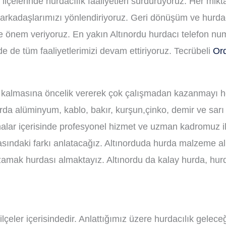
lçelerinde hurdacılık faaliyetleri sürdürüyoruz. Her mikta
rkadaşlarımızı yönlendiriyoruz. Geri dönüşüm ve hurdacıl
eye önem veriyoruz. En yakın Altınordu hurdacı telefon nu
e de tüm faaliyetlerimizi devam ettiriyoruz. Tecrübeli
Or
 kalmasına öncelik vererek çok çalışmadan kazanmayı h
rda alüminyum, kablo, bakır, kurşun,çinko, demir ve sarı p
rmalar içerisinde profesyonel hizmet ve uzman kadromuz i
rasındaki farkı anlatacağız. Altınorduda hurda malzeme al
ak hurdası almaktayız. Altınordu da kalay hurda, hurda
z ilçeler içerisindedir. Anlattığımız üzere hurdacılık gel