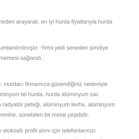
den arayarak, en iyi hurda fiyatlarıyla hurda
numlandırılmıştır. Yirmi yedi seneden şimdiye
lmemesi sağlandı.
z. Hurdacı firmamıza güvendiğiniz nedeniyle
lüminyum tel hurda, hurda alüminyum sac
m radyatör peteği, alüminyum levha, alüminyum
enkte, sünebilen bir metal çeşididir.
sallı profil alımı için telefonlarınızı