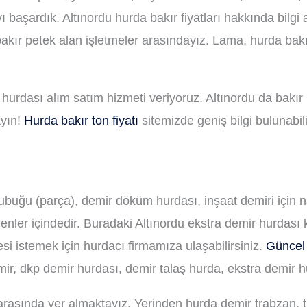
 başardık. Altınordu hurda bakır fiyatları hakkında bilgi 
kır petek alan işletmeler arasındayız. Lama, hurda bakır
hurdası alım satım hizmeti veriyoruz. Altınordu da bakır
ayın!
Hurda bakır ton fiyatı
sitemizde geniş bilgi bulunabil
 çubuğu (parça), demir döküm hurdası, inşaat demiri için
enler içindedir. Buradaki Altınordu ekstra demir hurdası
si istemek için hurdacı firmamıza ulaşabilirsiniz.
Güncel 
ir, dkp demir hurdası, demir talaş hurda, ekstra demir h
arasında yer almaktayız. Yerinden hurda demir trabzan, t