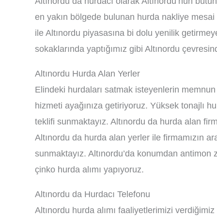
Altınordu da hurdacı olarak Altınordu’nun bütün i
en yakın bölgede bulunan hurda nakliye mesai a
ile Altınordu piyasasına bi dolu yenilik getirm
sokaklarında yaptığımız gibi Altınordu çevresind
Altınordu Hurda Alan Yerler
Elindeki hurdaları satmak isteyenlerin memnun
hizmeti ayağınıza getiriyoruz. Yüksek tonajlı hu
teklifi sunmaktayız. Altınordu da hurda alan fi
Altınordu da hurda alan yerler ile firmamızın a
sunmaktayız. Altınordu’da konumdan antimon zam
çinko hurda alımı yapıyoruz.
Altınordu da Hurdacı Telefonu
Altınordu hurda alımı faaliyetlerimizi verdiğimi