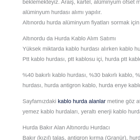
beklemekteyiz. Araiş, kartel, alüminyum ofset m
alüminyum hurdası alımı yapılır.
Altınordu hurda alüminyum fiyatları sormak için
Altınordu da Hurda Kablo Alım Satımı
Yüksek miktarda kablo hurdası alırken kablo hur
Ptt kablo hurdası, ptt kablosu içi, hurda ptt kab
%40 bakırlı kablo hurdası, %30 bakırlı kablo, %5
hurdası, hurda antigron kablo, hurda enye kablo
Sayfamızdaki
kablo hurda alanlar
metine göz atı
yemez kablo hurdaları, yeraltı enerji kablo hurdas
Hurda Bakır Alan Altınordu Hurdacı
Bakır (kızıl) talaş, antigron kırma (Granür), hu