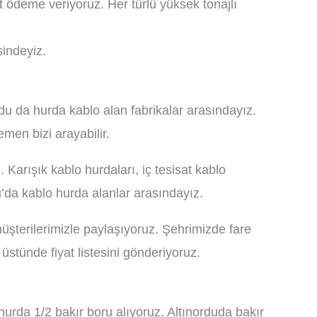
t ödeme veriyoruz. Her türlü yüksek tonajlı
sindeyiz.
du da hurda kablo alan fabrikalar arasındayız.
emen bizi arayabilir.
 Karışık kablo hurdaları, iç tesisat kablo
u’da kablo hurda alanlar arasındayız.
müşterilerimizle paylaşıyoruz. Şehrimizde fare
n üstünde fiyat listesini gönderiyoruz.
 hurda 1/2 bakır boru alıyoruz. Altınorduda bakır