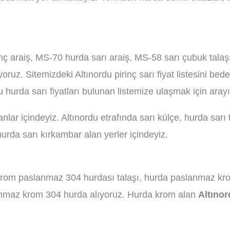
nç araiş, MS-70 hurda sarı araiş, MS-58 sarı çubuk talaş
ruz. Sitemizdeki Altınordu pirinç sarı fiyat listesini bede
du hurda sarı fiyatları bulunan listemize ulaşmak için arayı
lar içindeyiz. Altınordu etrafında sarı külçe, hurda sarı 
urda sarı kırkambar alan yerler içindeyiz.
krom paslanmaz 304 hurdası talaşı, hurda paslanmaz kr
lanmaz krom 304 hurda alıyoruz. Hurda krom alan
Altınor