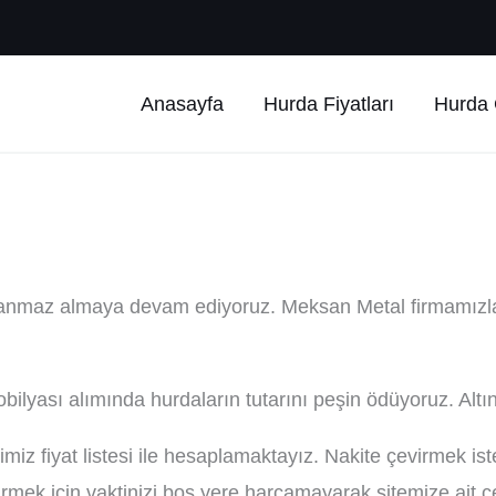
Anasayfa
Hurda Fiyatları
Hurda Ç
slanmaz almaya devam ediyoruz. Meksan Metal firmamızla
bilyası alımında hurdaların tutarını peşin ödüyoruz. Altı
ğimiz fiyat listesi ile hesaplamaktayız. Nakite çevirmek 
dirmek için vaktinizi boş yere harcamayarak sitemize ai