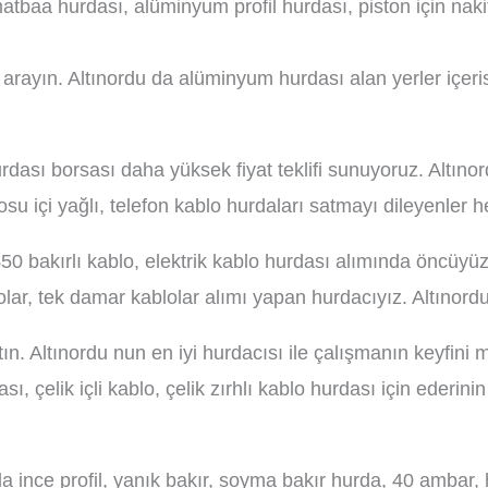
atbaa hurdası, alüminyum profil hurdası, piston için naki
 arayın. Altınordu da alüminyum hurdası alan yerler içeri
dası borsası daha yüksek fiyat teklifi sunuyoruz. Altınor
losu içi yağlı, telefon kablo hurdaları satmayı dileyenler h
0 bakırlı kablo, elektrik kablo hurdası alımında öncüyüz.
lar, tek damar kablolar alımı yapan hurdacıyız. Altınord
n. Altınordu nun en iyi hurdacısı ile çalışmanın keyfini 
ı, çelik içli kablo, çelik zırhlı kablo hurdası için ederini
rda ince profil, yanık bakır, soyma bakır hurda, 40 ambar,