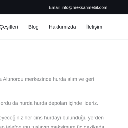
Email:
info@meksanmetal.com
eşitleri
Blog
Hakkımızda
İletişim
 Altınordu merkezinde hurda alım ve geri
nordu da hurda hurda depoları içinde lideriz.
isteyeceğiniz her cins hurdayı bulunduğu yerden
t cep telefonunu tuşlayıp maksimum üç dakikada