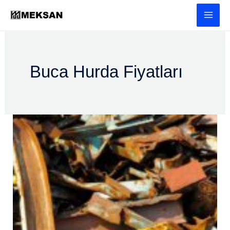
İçeriğe
atla
Buca Hurda Fiyatları