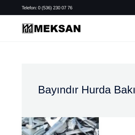
İçeriğe
Telefon:
0 (536) 230 07 76
atla
Bayındır Hurda Bakı